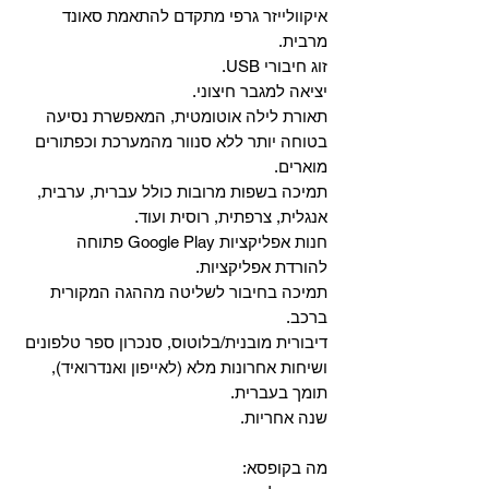
איקוולייזר גרפי מתקדם להתאמת סאונד
מרבית.
זוג חיבורי USB.
יציאה למגבר חיצוני.
תאורת לילה אוטומטית, המאפשרת נסיעה
בטוחה יותר ללא סנוור מהמערכת וכפתורים
מוארים.
תמיכה בשפות מרובות כולל עברית, ערבית,
אנגלית, צרפתית, רוסית ועוד.
‏חנות אפליקציות Google Play פתוחה
להורדת אפליקציות.
‏תמיכה בחיבור לשליטה מההגה המקורית
ברכב.
‏דיבורית מובנית/בלוטוס, ‏סנכרון ספר טלפונים
ושיחות אחרונות מלא (לאייפון ואנדרואיד),
תומך בעברית.
שנה אחריות.
מה בקופסא: