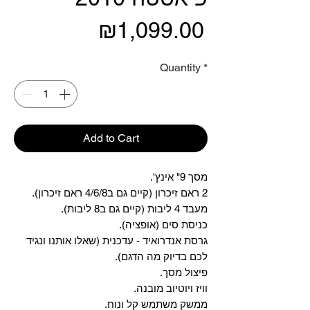
Price
₪1,099.00
Quantity
*
Add to Cart
מסך 9" אינץ'.
2 ראם זיכרון (קיים גם ב4/6/8 ראם זיכרון).
מעבד 4 ליבות (קיים גם ב8 ליבות).
כניסת סים (אופציה).
גרסת אנדרואיד - עדכנית (שאלו אותנו ונגיד
לכם בדיוק מה הדגם).
פיצול מסך.
וויז ויוטיוב מובנה.
ממשק משתמש קל ונוח.