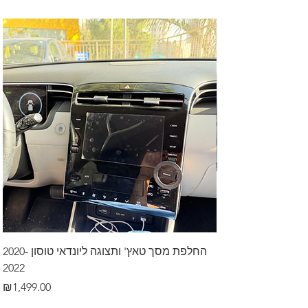
דרך לרכב בקיסריה
החלפת מסך טאץ' ותצוגה ליונדאי טוסון 2020-
2022
Price
₪499.00
Price
₪1,499.00