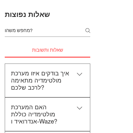
שאלות נפוצות
שאלות ותשובות
איך בודקים איזו מערכת
מולטימדיה מתאימה
לרכב שלכם?
כדי לבדוק התאמה, תשלחו לנו את
האם המערכת
סוג הרכב, הדגם ושנת הייצור. אם
מולטימדיה כוללת
אפשר, צרפו גם תמונה של הרדיו
אנדרואיד ו-Waze?
הקיים. אנחנו נבדוק יחד מה מתאים
לכם.