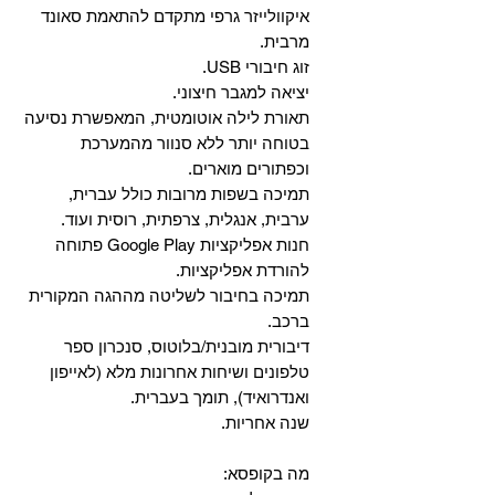
איקוולייזר גרפי מתקדם להתאמת סאונד
מרבית.
זוג חיבורי USB.
יציאה למגבר חיצוני.
תאורת לילה אוטומטית, המאפשרת נסיעה
בטוחה יותר ללא סנוור מהמערכת
וכפתורים מוארים.
תמיכה בשפות מרובות כולל עברית,
ערבית, אנגלית, צרפתית, רוסית ועוד.
‏חנות אפליקציות Google Play פתוחה
להורדת אפליקציות.
‏תמיכה בחיבור לשליטה מההגה המקורית
ברכב.
‏דיבורית מובנית/בלוטוס, ‏סנכרון ספר
טלפונים ושיחות אחרונות מלא (לאייפון
ואנדרואיד), תומך בעברית.
שנה אחריות.
מה בקופסא: