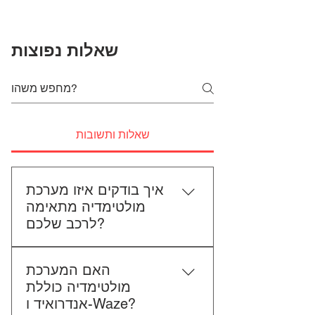
שאלות נפוצות
שאלות ותשובות
איך בודקים איזו מערכת
מולטימדיה מתאימה
לרכב שלכם?
כדי לבדוק התאמה, תשלחו לנו את
האם המערכת
סוג הרכב, הדגם ושנת הייצור. אם
מולטימדיה כוללת
אפשר, צרפו גם תמונה של הרדיו
אנדרואיד ו-Waze?
הקיים. אנחנו נבדוק יחד מה מתאים