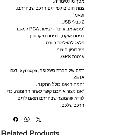
מסך מולטימדיה.
צמת חוטים לפי דגם הרכב שבחרתם,
ופאנל.
2 כבלי USB.
"פלאג אביזרים" - יציאות RCA למגבר,
כניסת אוקס, וכניסת מיקרופון.
פלאג למצלמת רוורס.
מיקרופון חיצוני.
אנטנת GPS.
*דגם של חברת סינקופה, Syncopa, דגם
ZETA.
*המחיר אינו כולל התקנה.
*אנו ניצור איתכם קשר לאחר ההזמנה, כדי
לוודא שהמוצר שבחרתם תואם לדגם
הרכב שלכם.
Related Products