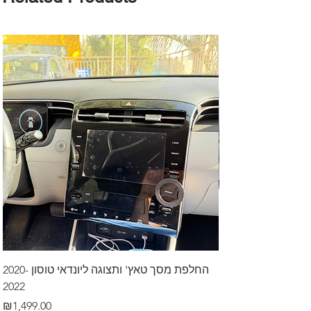
דרך לרכב בקיסריה
החלפת מסך טאץ' ותצוגה ליונדאי טוסון 2020-
2022
Price
₪499.00
Price
₪1,499.00