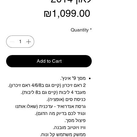
Price
₪1,099.00
Quantity
*
Add to Cart
מסך 9" אינץ'.
2 ראם זיכרון (קיים גם ב4/6/8 ראם זיכרון).
מעבד 4 ליבות (קיים גם ב8 ליבות).
כניסת סים (אופציה).
גרסת אנדרואיד - עדכנית (שאלו אותנו
ונגיד לכם בדיוק מה הדגם).
פיצול מסך.
וויז ויוטיוב מובנה.
ממשק משתמש קל ונוח.