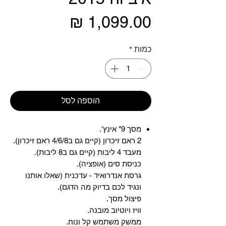
מחיר
כמות
*
הוספה לסל
מסך 9" אינץ'.
2 ראם זיכרון (קיים גם ב4/6/8 ראם זיכרון).
מעבד 4 ליבות (קיים גם ב8 ליבות).
כניסת סים (אופציה).
גרסת אנדרואיד - עדכנית (שאלו אותנו
ונגיד לכם בדיוק מה הדגם).
פיצול מסך.
וויז ויוטיוב מובנה.
ממשק משתמש קל ונוח.