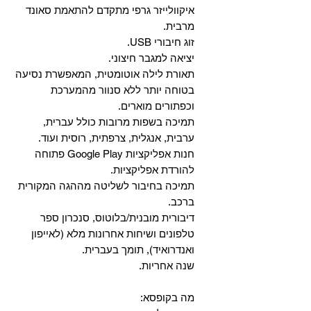
איקוולייזר גרפי מתקדם להתאמת סאונד
מרבית.
זוג חיבורי USB.
יציאה למגבר חיצוני.
תאורת לילה אוטומטית, המאפשרת נסיעה
בטוחה יותר ללא סנוור מהמערכת
וכפתורים מוארים.
תמיכה בשפות מרובות כולל עברית,
ערבית, אנגלית, צרפתית, רוסית ועוד.
‏חנות אפליקציות Google Play פתוחה
להורדת אפליקציות.
‏תמיכה בחיבור לשליטה מההגה המקורית
ברכב.
‏דיבורית מובנית/בלוטוס, ‏סנכרון ספר
טלפונים ושיחות אחרונות מלא (לאייפון
ואנדרואיד), תומך בעברית.
שנה אחריות.
מה בקופסא: