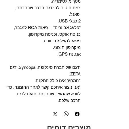
מסך מולטימדיה.
צמת חוטים לפי דגם הרכב שבחרתם,
ופאנל.
2 כבלי USB.
"פלאג אביזרים" - יציאות RCA למגבר,
כניסת אוקס, וכניסת מיקרופון.
פלאג למצלמת רוורס.
מיקרופון חיצוני.
אנטנת GPS.
*דגם של חברת סינקופה, Syncopa, דגם
ZETA.
*המחיר אינו כולל התקנה.
*אנו ניצור איתכם קשר לאחר ההזמנה, כדי
לוודא שהמוצר שבחרתם תואם לדגם
הרכב שלכם.
מוצרים דומים