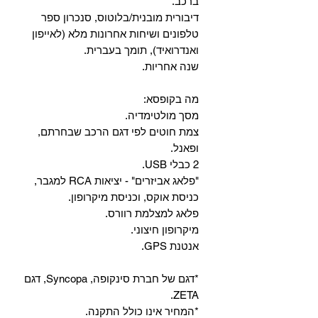
ברכב.
‏דיבורית מובנית/בלוטוס, ‏סנכרון ספר
טלפונים ושיחות אחרונות מלא (לאייפון
ואנדרואיד), תומך בעברית.
שנה אחריות.
מה בקופסא:
מסך מולטימדיה.
צמת חוטים לפי דגם הרכב שבחרתם,
ופאנל.
2 כבלי USB.
"פלאג אביזרים" - יציאות RCA למגבר,
כניסת אוקס, וכניסת מיקרופון.
פלאג למצלמת רוורס.
מיקרופון חיצוני.
אנטנת GPS.
*דגם של חברת סינקופה, Syncopa, דגם
ZETA.
*המחיר אינו כולל התקנה.