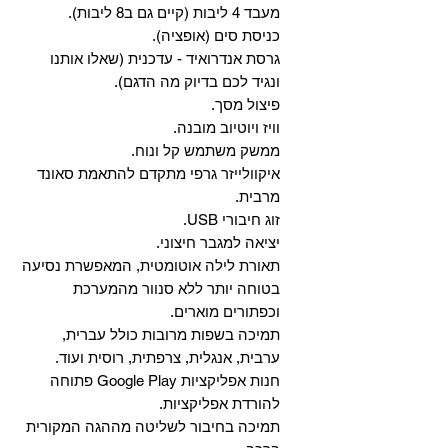
מעבד 4 ליבות (קיים גם ב8 ליבות).
כניסת סים (אופציה).
גרסת אנדרואיד - עדכנית (שאלו אותנו
ונגיד לכם בדיוק מה הדגם).
פיצול מסך.
וויז ויוטיוב מובנה.
ממשק משתמש קל ונוח.
איקוולייזר גרפי מתקדם להתאמת סאונד
מרבית.
זוג חיבורי USB.
יציאה למגבר חיצוני.
תאורת לילה אוטומטית, המאפשרת נסיעה
בטוחה יותר ללא סנוור מהמערכת
וכפתורים מוארים.
תמיכה בשפות מרובות כולל עברית,
ערבית, אנגלית, צרפתית, רוסית ועוד.
‏חנות אפליקציות Google Play פתוחה
להורדת אפליקציות.
‏תמיכה בחיבור לשליטה מההגה המקורית