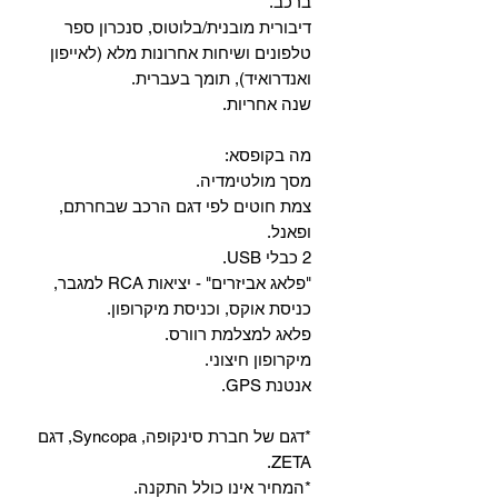
ברכב.
‏דיבורית מובנית/בלוטוס, ‏סנכרון ספר
טלפונים ושיחות אחרונות מלא (לאייפון
ואנדרואיד), תומך בעברית.
שנה אחריות.
מה בקופסא:
מסך מולטימדיה.
צמת חוטים לפי דגם הרכב שבחרתם,
ופאנל.
2 כבלי USB.
"פלאג אביזרים" - יציאות RCA למגבר,
כניסת אוקס, וכניסת מיקרופון.
פלאג למצלמת רוורס.
מיקרופון חיצוני.
אנטנת GPS.
*דגם של חברת סינקופה, Syncopa, דגם
ZETA.
*המחיר אינו כולל התקנה.