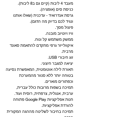
מעבד 4 ליבות (קיים גם ב8 ליבות).
כניסת סים (אופציה).
גרסת אנדרואיד - עדכנית (שאלו אותנו
ונגיד לכם בדיוק מה הדגם).
פיצול מסך.
וויז ויוטיוב מובנה.
ממשק משתמש קל ונוח.
איקוולייזר גרפי מתקדם להתאמת סאונד
מרבית.
זוג חיבורי USB.
יציאה למגבר חיצוני.
תאורת לילה אוטומטית, המאפשרת נסיעה
בטוחה יותר ללא סנוור מהמערכת
וכפתורים מוארים.
תמיכה בשפות מרובות כולל עברית,
ערבית, אנגלית, צרפתית, רוסית ועוד.
‏חנות אפליקציות Google Play פתוחה
להורדת אפליקציות.
‏תמיכה בחיבור לשליטה מההגה המקורית