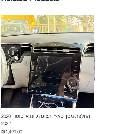
דרך לרכב בקיסריה
החלפת מסך טאץ' ותצוגה ליונדאי טוסון 2020-
2022
Price
₪499.00
Price
₪1,499.00