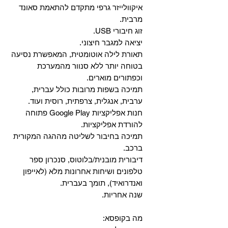
איקוולייזר גרפי מתקדם להתאמת סאונד
מרבית.
זוג חיבורי USB.
יציאה למגבר חיצוני.
תאורת לילה אוטומטית, המאפשרת נסיעה
בטוחה יותר ללא סנוור מהמערכת
וכפתורים מוארים.
תמיכה בשפות מרובות כולל עברית,
ערבית, אנגלית, צרפתית, רוסית ועוד.
‏חנות אפליקציות Google Play פתוחה
להורדת אפליקציות.
‏תמיכה בחיבור לשליטה מההגה המקורית
ברכב.
‏דיבורית מובנית/בלוטוס, ‏סנכרון ספר
טלפונים ושיחות אחרונות מלא (לאייפון
ואנדרואיד), תומך בעברית.
שנה אחריות.
מה בקופסא: