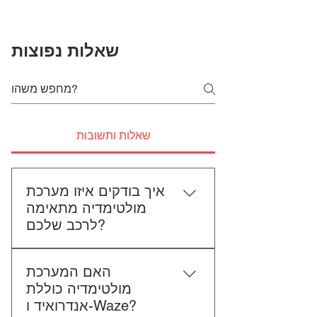
שאלות נפוצות
שאלות ותשובות
איך בודקים איזו מערכת
מולטימדיה מתאימה
לרכב שלכם?
כדי לבדוק התאמה, תשלחו לנו את
האם המערכת
סוג הרכב, הדגם ושנת הייצור. אם
מולטימדיה כוללת
אפשר, צרפו גם תמונה של הרדיו
אנדרואיד ו-Waze?
הקיים. אנחנו נבדוק יחד מה מתאים