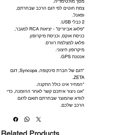
מסך מולטימדיה.
צמת חוטים לפי דגם הרכב שבחרתם,
ופאנל.
2 כבלי USB.
"פלאג אביזרים" - יציאות RCA למגבר,
כניסת אוקס, וכניסת מיקרופון.
פלאג למצלמת רוורס.
מיקרופון חיצוני.
אנטנת GPS.
*דגם של חברת סינקופה, Syncopa, דגם
ZETA.
*המחיר אינו כולל התקנה.
*אנו ניצור איתכם קשר לאחר ההזמנה, כדי
לוודא שהמוצר שבחרתם תואם לדגם
הרכב שלכם.
Related Products