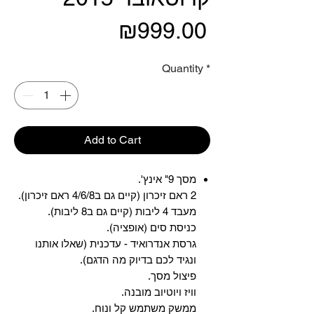
Price
₪999.00
Quantity
*
Add to Cart
מסך 9" אינץ'.
2 ראם זיכרון (קיים גם ב4/6/8 ראם זיכרון).
מעבד 4 ליבות (קיים גם ב8 ליבות).
כניסת סים (אופציה).
גרסת אנדרואיד - עדכנית (שאלו אותנו
ונגיד לכם בדיוק מה הדגם).
פיצול מסך.
וויז ויוטיוב מובנה.
ממשק משתמש קל ונוח.