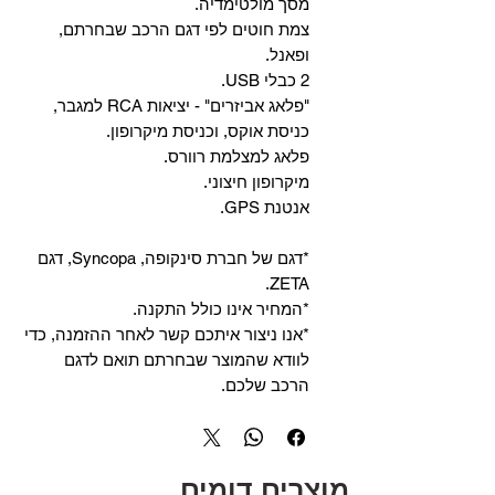
מסך מולטימדיה.
צמת חוטים לפי דגם הרכב שבחרתם,
ופאנל.
2 כבלי USB.
"פלאג אביזרים" - יציאות RCA למגבר,
כניסת אוקס, וכניסת מיקרופון.
פלאג למצלמת רוורס.
מיקרופון חיצוני.
אנטנת GPS.
*דגם של חברת סינקופה, Syncopa, דגם
ZETA.
*המחיר אינו כולל התקנה.
*אנו ניצור איתכם קשר לאחר ההזמנה, כדי
לוודא שהמוצר שבחרתם תואם לדגם
הרכב שלכם.
מוצרים דומים