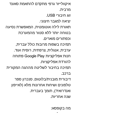
איקוולייזר גרפי מתקדם להתאמת סאונד
מרבית.
זוג חיבורי USB.
יציאה למגבר חיצוני.
תאורת לילה אוטומטית, המאפשרת נסיעה
בטוחה יותר ללא סנוור מהמערכת
וכפתורים מוארים.
תמיכה בשפות מרובות כולל עברית,
ערבית, אנגלית, צרפתית, רוסית ועוד.
‏חנות אפליקציות Google Play פתוחה
להורדת אפליקציות.
‏תמיכה בחיבור לשליטה מההגה המקורית
ברכב.
‏דיבורית מובנית/בלוטוס, ‏סנכרון ספר
טלפונים ושיחות אחרונות מלא (לאייפון
ואנדרואיד), תומך בעברית.
שנה אחריות.
מה בקופסא: