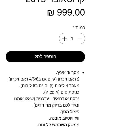
מחיר
כמות
*
הוספה לסל
מסך 9" אינץ'.
2 ראם זיכרון (קיים גם ב4/6/8 ראם זיכרון).
מעבד 4 ליבות (קיים גם ב8 ליבות).
כניסת סים (אופציה).
גרסת אנדרואיד - עדכנית (שאלו אותנו
ונגיד לכם בדיוק מה הדגם).
פיצול מסך.
וויז ויוטיוב מובנה.
ממשק משתמש קל ונוח.