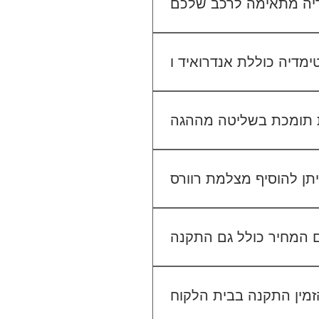
יו הקיים. אנחנו נבדוק יחד מה
מתאים לכם.
גישה ל-Waze, YouTube, Google Maps ועוד, ובנוסף ניתן להתחבר למערכת באמצעות
 בשליטה מההגה (Steering Wheel Control), אך ייתכן שיידרש מתאם ייעודי לרכב שלך. ניתן לוודא זאת בפניה
אלינו לפני ההתקנה.
לא. ההתקנה מוצעת כשירות נפרד. לדוגמה, התקנת מערכת מולטימדיה עולה 400₪, התקנת מצלמת דרך קדמית 250₪, והתקנת