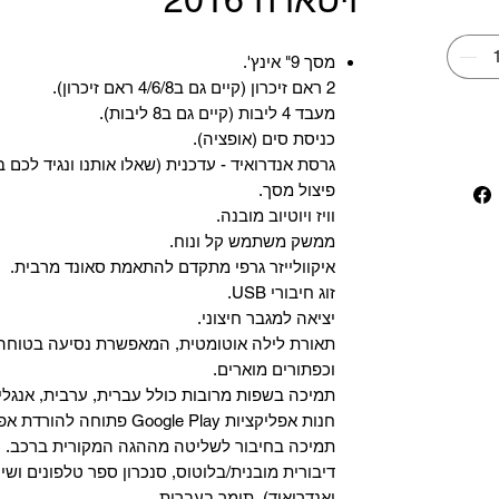
מסך 9" אינץ'.
2 ראם זיכרון (קיים גם ב4/6/8 ראם זיכרון).
מעבד 4 ליבות (קיים גם ב8 ליבות).
כניסת סים (אופציה).
גרסת אנדרואיד - עדכנית (שאלו אותנו ונגיד לכם ב
פיצול מסך.
וויז ויוטיוב מובנה.
ממשק משתמש קל ונוח.
איקוולייזר גרפי מתקדם להתאמת סאונד מרבית.
זוג חיבורי USB.
יציאה למגבר חיצוני.
תאורת לילה אוטומטית, המאפשרת נסיעה בטוחה 
וכפתורים מוארים.
תמיכה בשפות מרובות כולל עברית, ערבית, אנגלית
‏חנות אפליקציות Google Play פתוחה להורדת אפליקציות.
‏תמיכה בחיבור לשליטה מההגה המקורית ברכב.
‏דיבורית מובנית/בלוטוס, ‏סנכרון ספר טלפונים ושי
ואנדרואיד), תומך בעברית.