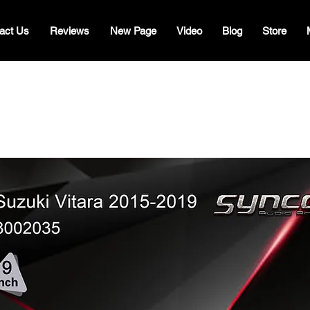
act Us
Reviews
New Page
Video
Blog
Store