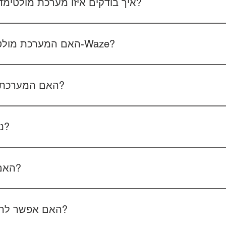
איך בודקים איזו מערכת מולטימדיה מתאימה לרכב שלכם?
 את סוג הרכב, הדגם ושנת הייצור. אם אפשר, צרפו גם תמונה של הרד
האם המערכת מולטימדיה כוללת אנדרואיד ו-Waze?
כל הדגמים כוללים מערכת אנדרואיד עם 
הטלפון - המערכת תומכת באנדרואיד אוטו ואפל קארפליי בחיבור חוטי/אלחוטי.
האם המערכת תומכת בשליטה מההגה?
כן, המערכות תומכות
ניתן להוסיף מצלמת רוורס?
כן, ניתן להוסיף מצלמת רוורס בעלות של 350₪ כולל התקנה, בהתאם לסוג המצלמה.
האם המחיר כולל גם התקנה?
מצלמת דרך קדמית ואחורית 400₪, בהתאם לרכב ולמוצר.
האם אפשר להזמין התקנה בבית הלקוח?