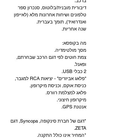
ברכב.
‏דיבורית מובנית/בלוטוס, ‏סנכרון ספר
טלפונים ושיחות אחרונות מלא (לאייפון
ואנדרואיד), תומך בעברית.
שנה אחריות.
מה בקופסא:
מסך מולטימדיה.
צמת חוטים לפי דגם הרכב שבחרתם,
ופאנל.
2 כבלי USB.
"פלאג אביזרים" - יציאות RCA למגבר,
כניסת אוקס, וכניסת מיקרופון.
פלאג למצלמת רוורס.
מיקרופון חיצוני.
אנטנת GPS.
*דגם של חברת סינקופה, Syncopa, דגם
ZETA.
*המחיר אינו כולל התקנה.