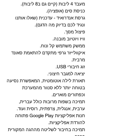
מעבד 4 ליבות (קיים גם ב8 ליבות).
כניסת סים (אופציה).
גרסת אנדרואיד - עדכנית (שאלו אותנו
ונגיד לכם בדיוק מה הדגם).
פיצול מסך.
וויז ויוטיוב מובנה.
ממשק משתמש קל ונוח.
איקוולייזר גרפי מתקדם להתאמת סאונד
מרבית.
זוג חיבורי USB.
יציאה למגבר חיצוני.
תאורת לילה אוטומטית, המאפשרת נסיעה
בטוחה יותר ללא סנוור מהמערכת
וכפתורים מוארים.
תמיכה בשפות מרובות כולל עברית,
ערבית, אנגלית, צרפתית, רוסית ועוד.
‏חנות אפליקציות Google Play פתוחה
להורדת אפליקציות.
‏תמיכה בחיבור לשליטה מההגה המקורית