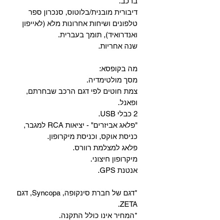
ברכב.
‏דיבורית מובנית/בלוטוס, ‏סנכרון ספר
טלפונים ושיחות אחרונות מלא (לאייפון
ואנדרואיד), תומך בעברית.
שנה אחריות.
מה בקופסא:
מסך מולטימדיה.
צמת חוטים לפי דגם הרכב שבחרתם,
ופאנל.
2 כבלי USB.
"פלאג אביזרים" - יציאות RCA למגבר,
כניסת אוקס, וכניסת מיקרופון.
פלאג למצלמת רוורס.
מיקרופון חיצוני.
אנטנת GPS.
*דגם של חברת סינקופה, Syncopa, דגם
ZETA.
*המחיר אינו כולל התקנה.