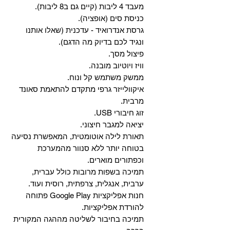
מעבד 4 ליבות (קיים גם ב8 ליבות).
כניסת סים (אופציה).
גרסת אנדרואיד - עדכנית (שאלו אותנו
ונגיד לכם בדיוק מה הדגם).
פיצול מסך.
וויז ויוטיוב מובנה.
ממשק משתמש קל ונוח.
איקוולייזר גרפי מתקדם להתאמת סאונד
מרבית.
זוג חיבורי USB.
יציאה למגבר חיצוני.
תאורת לילה אוטומטית, המאפשרת נסיעה
בטוחה יותר ללא סנוור מהמערכת
וכפתורים מוארים.
תמיכה בשפות מרובות כולל עברית,
ערבית, אנגלית, צרפתית, רוסית ועוד.
‏חנות אפליקציות Google Play פתוחה
להורדת אפליקציות.
‏תמיכה בחיבור לשליטה מההגה המקורית