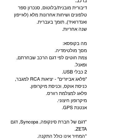
ברכב.
‏דיבורית מובנית/בלוטוס, ‏סנכרון ספר
טלפונים ושיחות אחרונות מלא (לאייפון
ואנדרואיד), תומך בעברית.
שנה אחריות.
מה בקופסא:
מסך מולטימדיה.
צמת חוטים לפי דגם הרכב שבחרתם,
ופאנל.
2 כבלי USB.
"פלאג אביזרים" - יציאות RCA למגבר,
כניסת אוקס, וכניסת מיקרופון.
פלאג למצלמת רוורס.
מיקרופון חיצוני.
אנטנת GPS.
*דגם של חברת סינקופה, Syncopa, דגם
ZETA.
*המחיר אינו כולל התקנה.