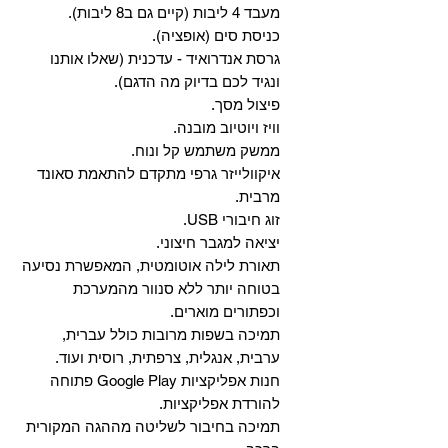
מעבד 4 ליבות (קיים גם ב8 ליבות).
כניסת סים (אופציה).
גרסת אנדרואיד - עדכנית (שאלו אותנו
ונגיד לכם בדיוק מה הדגם).
פיצול מסך.
וויז ויוטיוב מובנה.
ממשק משתמש קל ונוח.
איקוולייזר גרפי מתקדם להתאמת סאונד
מרבית.
זוג חיבורי USB.
יציאה למגבר חיצוני.
תאורת לילה אוטומטית, המאפשרת נסיעה
בטוחה יותר ללא סנוור מהמערכת
וכפתורים מוארים.
תמיכה בשפות מרובות כולל עברית,
ערבית, אנגלית, צרפתית, רוסית ועוד.
‏חנות אפליקציות Google Play פתוחה
להורדת אפליקציות.
‏תמיכה בחיבור לשליטה מההגה המקורית