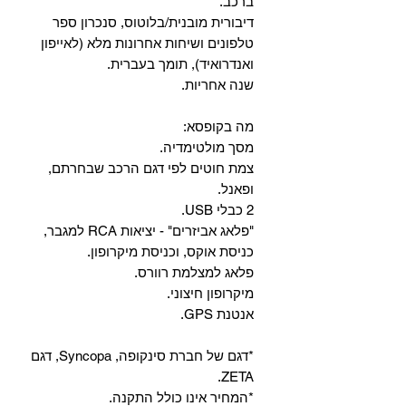
ברכב.
‏דיבורית מובנית/בלוטוס, ‏סנכרון ספר
טלפונים ושיחות אחרונות מלא (לאייפון
ואנדרואיד), תומך בעברית.
שנה אחריות.
מה בקופסא:
מסך מולטימדיה.
צמת חוטים לפי דגם הרכב שבחרתם,
ופאנל.
2 כבלי USB.
"פלאג אביזרים" - יציאות RCA למגבר,
כניסת אוקס, וכניסת מיקרופון.
פלאג למצלמת רוורס.
מיקרופון חיצוני.
אנטנת GPS.
*דגם של חברת סינקופה, Syncopa, דגם
ZETA.
*המחיר אינו כולל התקנה.