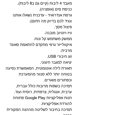
מעבד 4 ליבות (קיים גם ב8 ליבות).
כניסת סים (אופציה).
גרסת אנדרואיד - עדכנית (שאלו אותנו
ונגיד לכם בדיוק מה הדגם).
פיצול מסך.
וויז ויוטיוב מובנה.
ממשק משתמש קל ונוח.
איקוולייזר גרפי מתקדם להתאמת סאונד
מרבית.
זוג חיבורי USB.
יציאה למגבר חיצוני.
תאורת לילה אוטומטית, המאפשרת נסיעה
בטוחה יותר ללא סנוור מהמערכת
וכפתורים מוארים.
תמיכה בשפות מרובות כולל עברית,
ערבית, אנגלית, צרפתית, רוסית ועוד.
‏חנות אפליקציות Google Play פתוחה
להורדת אפליקציות.
‏תמיכה בחיבור לשליטה מההגה המקורית