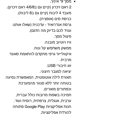
מסך 9" אינץ'.
2 ראם זיכרון (קיים גם ב4/6/8 ראם זיכרון).
מעבד 4 ליבות (קיים גם ב8 ליבות).
כניסת סים (אופציה).
גרסת אנדרואיד - עדכנית (שאלו אותנו
ונגיד לכם בדיוק מה הדגם).
פיצול מסך.
וויז ויוטיוב מובנה.
ממשק משתמש קל ונוח.
איקוולייזר גרפי מתקדם להתאמת סאונד
מרבית.
זוג חיבורי USB.
יציאה למגבר חיצוני.
תאורת לילה אוטומטית, המאפשרת נסיעה
בטוחה יותר ללא סנוור מהמערכת
וכפתורים מוארים.
תמיכה בשפות מרובות כולל עברית,
ערבית, אנגלית, צרפתית, רוסית ועוד.
‏חנות אפליקציות Google Play פתוחה
להורדת אפליקציות.