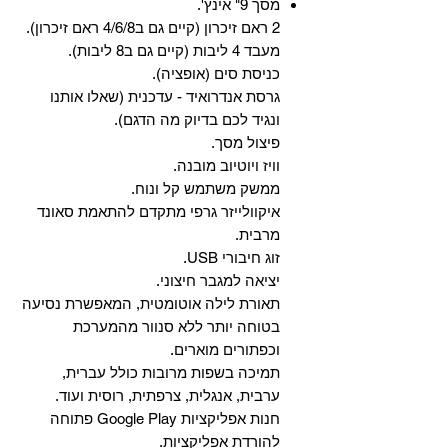
מסך 9" אינץ'.
2 ראם זיכרון (קיים גם ב4/6/8 ראם זיכרון).
מעבד 4 ליבות (קיים גם ב8 ליבות).
כניסת סים (אופציה).
גרסת אנדרואיד - עדכנית (שאלו אותנו
ונגיד לכם בדיוק מה הדגם).
פיצול מסך.
וויז ויוטיוב מובנה.
ממשק משתמש קל ונוח.
איקוולייזר גרפי מתקדם להתאמת סאונד
מרבית.
זוג חיבורי USB.
יציאה למגבר חיצוני.
תאורת לילה אוטומטית, המאפשרת נסיעה
בטוחה יותר ללא סנוור מהמערכת
וכפתורים מוארים.
תמיכה בשפות מרובות כולל עברית,
ערבית, אנגלית, צרפתית, רוסית ועוד.
‏חנות אפליקציות Google Play פתוחה
להורדת אפליקציות.