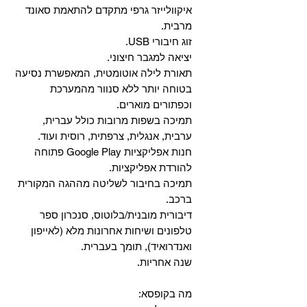
איקוולייזר גרפי מתקדם להתאמת סאונד
מרבית.
זוג חיבורי USB.
יציאה למגבר חיצוני.
תאורת לילה אוטומטית, המאפשרת נסיעה
בטוחה יותר ללא סנוור מהמערכת
וכפתורים מוארים.
תמיכה בשפות מרובות כולל עברית,
ערבית, אנגלית, צרפתית, רוסית ועוד.
‏חנות אפליקציות Google Play פתוחה
להורדת אפליקציות.
‏תמיכה בחיבור לשליטה מההגה המקורית
ברכב.
‏דיבורית מובנית/בלוטוס, ‏סנכרון ספר
טלפונים ושיחות אחרונות מלא (לאייפון
ואנדרואיד), תומך בעברית.
שנה אחריות.
מה בקופסא: