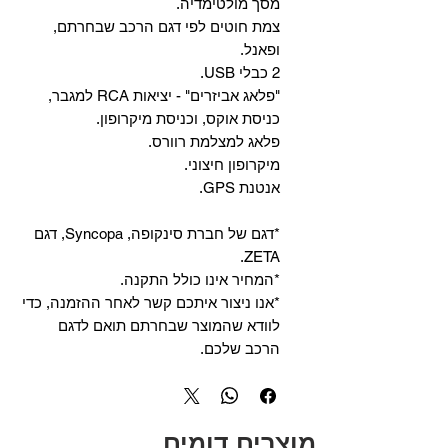
מסך מולטימדיה.
צמת חוטים לפי דגם הרכב שבחרתם,
ופאנל.
2 כבלי USB.
"פלאג אביזרים" - יציאות RCA למגבר,
כניסת אוקס, וכניסת מיקרופון.
פלאג למצלמת רוורס.
מיקרופון חיצוני.
אנטנת GPS.
*דגם של חברת סינקופה, Syncopa, דגם
ZETA.
*המחיר אינו כולל התקנה.
*אנו ניצור איתכם קשר לאחר ההזמנה, כדי
לוודא שהמוצר שבחרתם תואם לדגם
הרכב שלכם.
מוצרים דומים