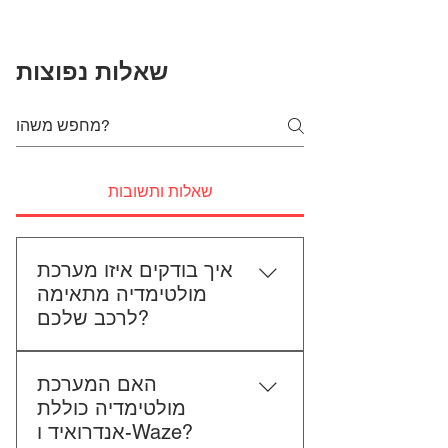
שאלות נפוצות
שאלות ותשובות
איך בודקים איזו מערכת
מולטימדיה מתאימה
לרכב שלכם?
כדי לבדוק התאמה, תשלחו לנו את
האם המערכת
סוג הרכב, הדגם ושנת הייצור. אם
מולטימדיה כוללת
אפשר, צרפו גם תמונה של הרדיו
אנדרואיד ו-Waze?
הקיים. אנחנו נבדוק יחד מה מתאים