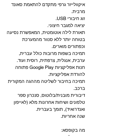
איקוולייזר גרפי מתקדם להתאמת סאונד
מרבית.
זוג חיבורי USB.
יציאה למגבר חיצוני.
תאורת לילה אוטומטית, המאפשרת נסיעה
בטוחה יותר ללא סנוור מהמערכת
וכפתורים מוארים.
תמיכה בשפות מרובות כולל עברית,
ערבית, אנגלית, צרפתית, רוסית ועוד.
‏חנות אפליקציות Google Play פתוחה
להורדת אפליקציות.
‏תמיכה בחיבור לשליטה מההגה המקורית
ברכב.
‏דיבורית מובנית/בלוטוס, ‏סנכרון ספר
טלפונים ושיחות אחרונות מלא (לאייפון
ואנדרואיד), תומך בעברית.
שנה אחריות.
מה בקופסא: