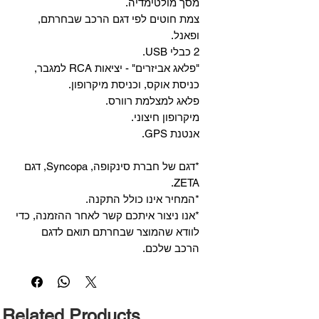
מסך מולטימדיה.
צמת חוטים לפי דגם הרכב שבחרתם,
ופאנל.
2 כבלי USB.
"פלאג אביזרים" - יציאות RCA למגבר,
כניסת אוקס, וכניסת מיקרופון.
פלאג למצלמת רוורס.
מיקרופון חיצוני.
אנטנת GPS.
*דגם של חברת סינקופה, Syncopa, דגם
ZETA.
*המחיר אינו כולל התקנה.
*אנו ניצור איתכם קשר לאחר ההזמנה, כדי
לוודא שהמוצר שבחרתם תואם לדגם
הרכב שלכם.
Related Products