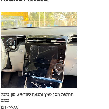
דרך לרכב בקיסריה
החלפת מסך טאץ' ותצוגה ליונדאי טוסון 2020-
2022
Price
₪499.00
Price
₪1,499.00