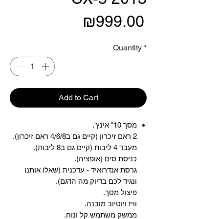
Price
₪999.00
Quantity
*
Add to Cart
מסך 10" אינץ'.
2 ראם זיכרון (קיים גם ב4/6/8 ראם זיכרון).
מעבד 4 ליבות (קיים גם ב8 ליבות).
כניסת סים (אופציה).
גרסת אנדרואיד - עדכנית (שאלו אותנו
ונגיד לכם בדיוק מה הדגם).
פיצול מסך.
וויז ויוטיוב מובנה.
ממשק משתמש קל ונוח.