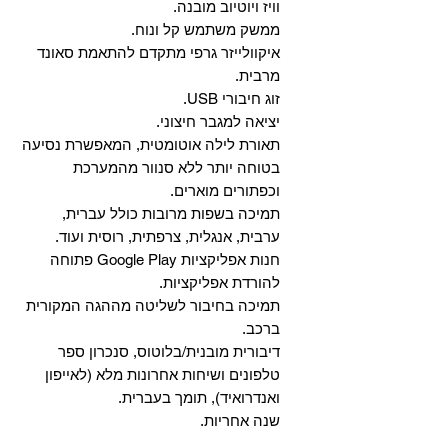
וויז ויוטיוב מובנה.
ממשק משתמש קל ונוח.
איקוולייזר גרפי מתקדם להתאמת סאונד
מרבית.
זוג חיבורי USB.
יציאה למגבר חיצוני.
תאורת לילה אוטומטית, המאפשרת נסיעה
בטוחה יותר ללא סנוור מהמערכת
וכפתורים מוארים.
תמיכה בשפות מרובות כולל עברית,
ערבית, אנגלית, צרפתית, רוסית ועוד.
‏חנות אפליקציות Google Play פתוחה
להורדת אפליקציות.
‏תמיכה בחיבור לשליטה מההגה המקורית
ברכב.
‏דיבורית מובנית/בלוטוס, ‏סנכרון ספר
טלפונים ושיחות אחרונות מלא (לאייפון
ואנדרואיד), תומך בעברית.
שנה אחריות.