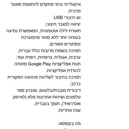
איקוולייזר גרפי מתקדם להתאמת סאונד
מרבית.
זוג חיבורי USB.
יציאה למגבר חיצוני.
תאורת לילה אוטומטית, המאפשרת נסיעה
בטוחה יותר ללא סנוור מהמערכת
וכפתורים מוארים.
תמיכה בשפות מרובות כולל עברית,
ערבית, אנגלית, צרפתית, רוסית ועוד.
‏חנות אפליקציות Google Play פתוחה
להורדת אפליקציות.
‏תמיכה בחיבור לשליטה מההגה המקורית
ברכב.
‏דיבורית מובנית/בלוטוס, ‏סנכרון ספר
טלפונים ושיחות אחרונות מלא (לאייפון
ואנדרואיד), תומך בעברית.
שנה אחריות.
מה בקופסא: