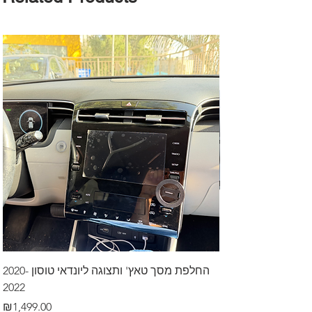
דרך לרכב בקיסריה
החלפת מסך טאץ' ותצוגה ליונדאי טוסון 2020-
2022
Price
₪499.00
Price
₪1,499.00