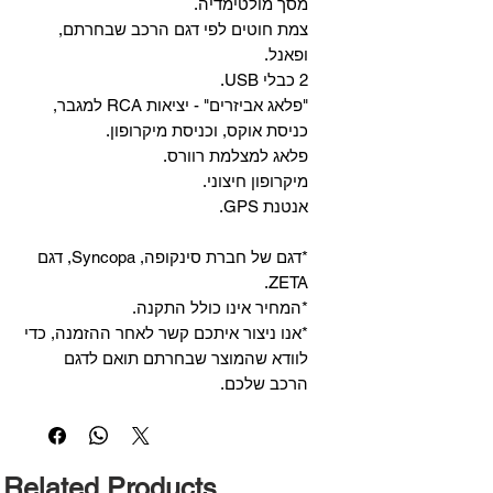
מסך מולטימדיה.
צמת חוטים לפי דגם הרכב שבחרתם,
ופאנל.
2 כבלי USB.
"פלאג אביזרים" - יציאות RCA למגבר,
כניסת אוקס, וכניסת מיקרופון.
פלאג למצלמת רוורס.
מיקרופון חיצוני.
אנטנת GPS.
*דגם של חברת סינקופה, Syncopa, דגם
ZETA.
*המחיר אינו כולל התקנה.
*אנו ניצור איתכם קשר לאחר ההזמנה, כדי
לוודא שהמוצר שבחרתם תואם לדגם
הרכב שלכם.
Related Products