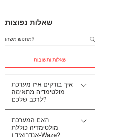
שאלות נפוצות
שאלות ותשובות
איך בודקים איזו מערכת
מולטימדיה מתאימה
לרכב שלכם?
כדי לבדוק התאמה, תשלחו לנו את
האם המערכת
סוג הרכב, הדגם ושנת הייצור. אם
מולטימדיה כוללת
אפשר, צרפו גם תמונה של הרדיו
אנדרואיד ו-Waze?
הקיים. אנחנו נבדוק יחד מה מתאים