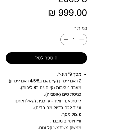
מחיר
כמות
*
הוספה לסל
מסך 9" אינץ'.
2 ראם זיכרון (קיים גם ב4/6/8 ראם זיכרון).
מעבד 4 ליבות (קיים גם ב8 ליבות).
כניסת סים (אופציה).
גרסת אנדרואיד - עדכנית (שאלו אותנו
ונגיד לכם בדיוק מה הדגם).
פיצול מסך.
וויז ויוטיוב מובנה.
ממשק משתמש קל ונוח.