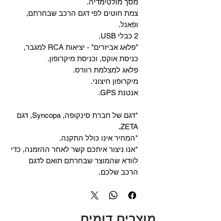
מסך מולטימדיה.
צמת חוטים לפי דגם הרכב שבחרתם,
ופאנל.
2 כבלי USB.
"פלאג אביזרים" - יציאות RCA למגבר,
כניסת אוקס, וכניסת מיקרופון.
פלאג למצלמת רוורס.
מיקרופון חיצוני.
אנטנת GPS.
*דגם של חברת סינקופה, Syncopa, דגם
ZETA.
*המחיר אינו כולל התקנה.
*אנו ניצור איתכם קשר לאחר ההזמנה, כדי
לוודא שהמוצר שבחרתם תואם לדגם
הרכב שלכם.
מוצרים דומים