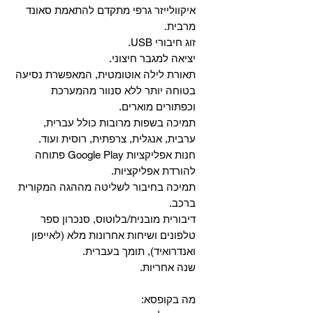
איקוולייזר גרפי מתקדם להתאמת סאונד
מרבית.
זוג חיבורי USB.
יציאה למגבר חיצוני.
תאורת לילה אוטומטית, המאפשרת נסיעה
בטוחה יותר ללא סנוור מהמערכת
וכפתורים מוארים.
תמיכה בשפות מרובות כולל עברית,
ערבית, אנגלית, צרפתית, רוסית ועוד.
‏חנות אפליקציות Google Play פתוחה
להורדת אפליקציות.
‏תמיכה בחיבור לשליטה מההגה המקורית
ברכב.
‏דיבורית מובנית/בלוטוס, ‏סנכרון ספר
טלפונים ושיחות אחרונות מלא (לאייפון
ואנדרואיד), תומך בעברית.
שנה אחריות.
מה בקופסא: