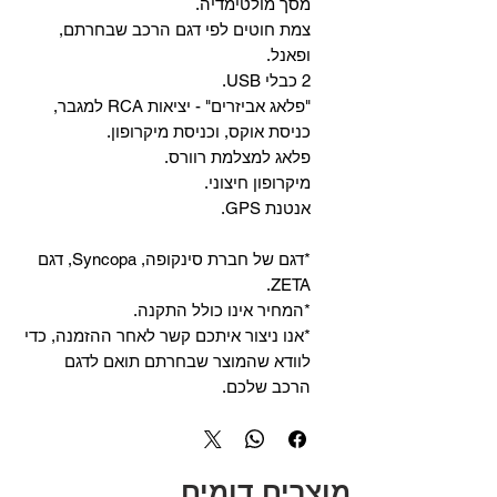
מסך מולטימדיה.
צמת חוטים לפי דגם הרכב שבחרתם,
ופאנל.
2 כבלי USB.
"פלאג אביזרים" - יציאות RCA למגבר,
כניסת אוקס, וכניסת מיקרופון.
פלאג למצלמת רוורס.
מיקרופון חיצוני.
אנטנת GPS.
*דגם של חברת סינקופה, Syncopa, דגם
ZETA.
*המחיר אינו כולל התקנה.
*אנו ניצור איתכם קשר לאחר ההזמנה, כדי
לוודא שהמוצר שבחרתם תואם לדגם
הרכב שלכם.
מוצרים דומים