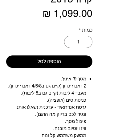
מחיר
כמות
*
הוספה לסל
מסך 9" אינץ'.
2 ראם זיכרון (קיים גם ב4/6/8 ראם זיכרון).
מעבד 4 ליבות (קיים גם ב8 ליבות).
כניסת סים (אופציה).
גרסת אנדרואיד - עדכנית (שאלו אותנו
ונגיד לכם בדיוק מה הדגם).
פיצול מסך.
וויז ויוטיוב מובנה.
ממשק משתמש קל ונוח.