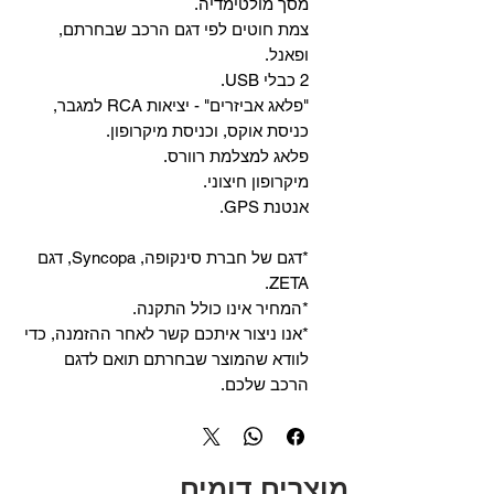
מסך מולטימדיה.
צמת חוטים לפי דגם הרכב שבחרתם,
ופאנל.
2 כבלי USB.
"פלאג אביזרים" - יציאות RCA למגבר,
כניסת אוקס, וכניסת מיקרופון.
פלאג למצלמת רוורס.
מיקרופון חיצוני.
אנטנת GPS.
*דגם של חברת סינקופה, Syncopa, דגם
ZETA.
*המחיר אינו כולל התקנה.
*אנו ניצור איתכם קשר לאחר ההזמנה, כדי
לוודא שהמוצר שבחרתם תואם לדגם
הרכב שלכם.
מוצרים דומים