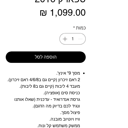
מחיר
כמות
*
הוספה לסל
מסך 9" אינץ'.
2 ראם זיכרון (קיים גם ב4/6/8 ראם זיכרון).
מעבד 4 ליבות (קיים גם ב8 ליבות).
כניסת סים (אופציה).
גרסת אנדרואיד - עדכנית (שאלו אותנו
ונגיד לכם בדיוק מה הדגם).
פיצול מסך.
וויז ויוטיוב מובנה.
ממשק משתמש קל ונוח.