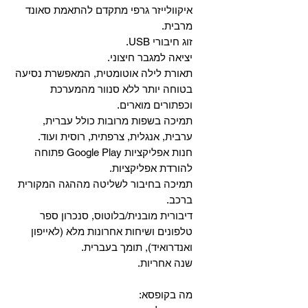
איקוולייזר גרפי מתקדם להתאמת סאונד
מרבית.
זוג חיבורי USB.
יציאה למגבר חיצוני.
תאורת לילה אוטומטית, המאפשרת נסיעה
בטוחה יותר ללא סנוור מהמערכת
וכפתורים מוארים.
תמיכה בשפות מרובות כולל עברית,
ערבית, אנגלית, צרפתית, רוסית ועוד.
‏חנות אפליקציות Google Play פתוחה
להורדת אפליקציות.
‏תמיכה בחיבור לשליטה מההגה המקורית
ברכב.
‏דיבורית מובנית/בלוטוס, ‏סנכרון ספר
טלפונים ושיחות אחרונות מלא (לאייפון
ואנדרואיד), תומך בעברית.
שנה אחריות.
מה בקופסא: