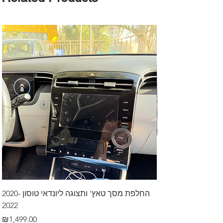
דרך לרכב בקיסריה
החלפת מסך טאץ' ותצוגה ליונדאי טוסון 2020-
2022
Price
₪499.00
Price
₪1,499.00