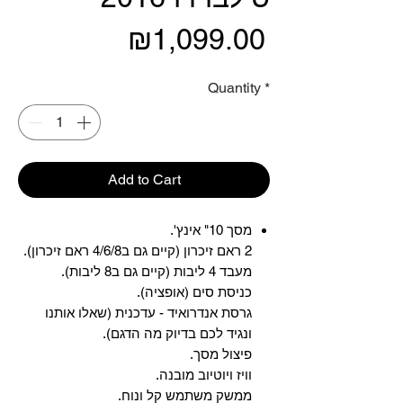
Price
₪1,099.00
Quantity
*
Add to Cart
מסך 10" אינץ'.
2 ראם זיכרון (קיים גם ב4/6/8 ראם זיכרון).
מעבד 4 ליבות (קיים גם ב8 ליבות).
כניסת סים (אופציה).
גרסת אנדרואיד - עדכנית (שאלו אותנו
ונגיד לכם בדיוק מה הדגם).
פיצול מסך.
וויז ויוטיוב מובנה.
ממשק משתמש קל ונוח.