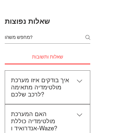
שאלות נפוצות
שאלות ותשובות
איך בודקים איזו מערכת
מולטימדיה מתאימה
לרכב שלכם?
כדי לבדוק התאמה, תשלחו לנו את
האם המערכת
סוג הרכב, הדגם ושנת הייצור. אם
מולטימדיה כוללת
אפשר, צרפו גם תמונה של הרדיו
אנדרואיד ו-Waze?
הקיים. אנחנו נבדוק יחד מה מתאים