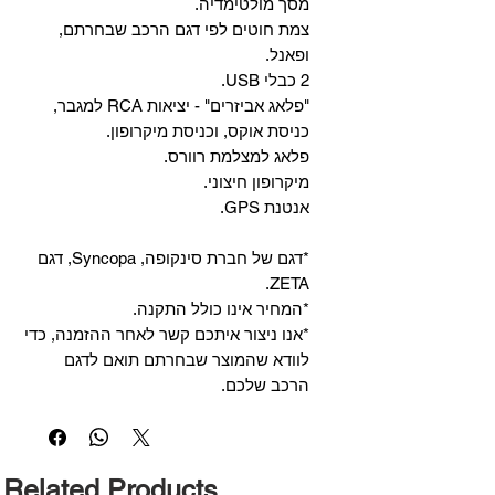
מסך מולטימדיה.
צמת חוטים לפי דגם הרכב שבחרתם,
ופאנל.
2 כבלי USB.
"פלאג אביזרים" - יציאות RCA למגבר,
כניסת אוקס, וכניסת מיקרופון.
פלאג למצלמת רוורס.
מיקרופון חיצוני.
אנטנת GPS.
*דגם של חברת סינקופה, Syncopa, דגם
ZETA.
*המחיר אינו כולל התקנה.
*אנו ניצור איתכם קשר לאחר ההזמנה, כדי
לוודא שהמוצר שבחרתם תואם לדגם
הרכב שלכם.
Related Products