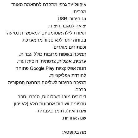
איקוולייזר גרפי מתקדם להתאמת סאונד
מרבית.
זוג חיבורי USB.
יציאה למגבר חיצוני.
תאורת לילה אוטומטית, המאפשרת נסיעה
בטוחה יותר ללא סנוור מהמערכת
וכפתורים מוארים.
תמיכה בשפות מרובות כולל עברית,
ערבית, אנגלית, צרפתית, רוסית ועוד.
‏חנות אפליקציות Google Play פתוחה
להורדת אפליקציות.
‏תמיכה בחיבור לשליטה מההגה המקורית
ברכב.
‏דיבורית מובנית/בלוטוס, ‏סנכרון ספר
טלפונים ושיחות אחרונות מלא (לאייפון
ואנדרואיד), תומך בעברית.
שנה אחריות.
מה בקופסא: