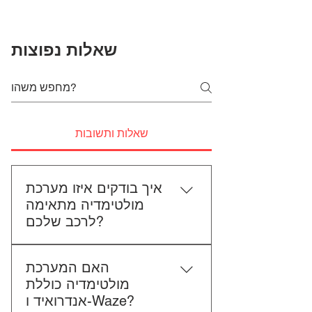
שאלות נפוצות
שאלות ותשובות
איך בודקים איזו מערכת
מולטימדיה מתאימה
לרכב שלכם?
כדי לבדוק התאמה, תשלחו לנו את
האם המערכת
סוג הרכב, הדגם ושנת הייצור. אם
מולטימדיה כוללת
אפשר, צרפו גם תמונה של הרדיו
אנדרואיד ו-Waze?
הקיים. אנחנו נבדוק יחד מה מתאים