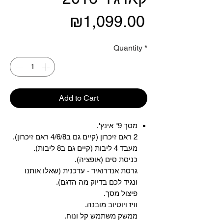
Price
₪1,099.00
Quantity
*
Add to Cart
מסך 9" אינץ'.
2 ראם זיכרון (קיים גם ב4/6/8 ראם זיכרון).
מעבד 4 ליבות (קיים גם ב8 ליבות).
כניסת סים (אופציה).
גרסת אנדרואיד - עדכנית (שאלו אותנו
ונגיד לכם בדיוק מה הדגם).
פיצול מסך.
וויז ויוטיוב מובנה.
ממשק משתמש קל ונוח.