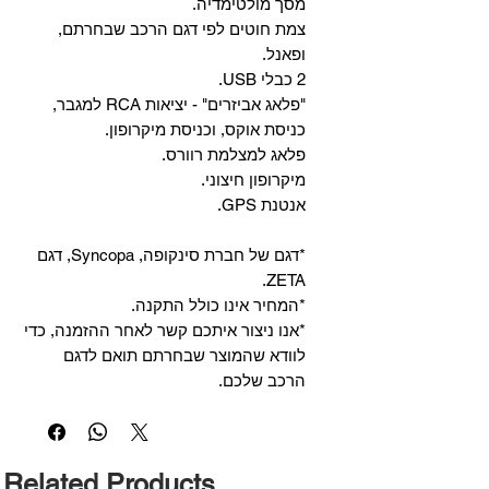
מסך מולטימדיה.
צמת חוטים לפי דגם הרכב שבחרתם,
ופאנל.
2 כבלי USB.
"פלאג אביזרים" - יציאות RCA למגבר,
כניסת אוקס, וכניסת מיקרופון.
פלאג למצלמת רוורס.
מיקרופון חיצוני.
אנטנת GPS.
*דגם של חברת סינקופה, Syncopa, דגם
ZETA.
*המחיר אינו כולל התקנה.
*אנו ניצור איתכם קשר לאחר ההזמנה, כדי
לוודא שהמוצר שבחרתם תואם לדגם
הרכב שלכם.
Related Products