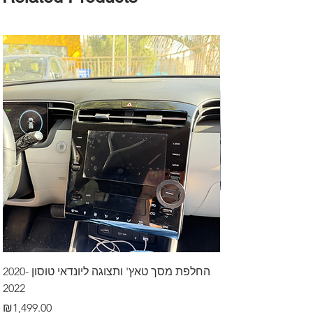
דרך לרכב בקיסריה
החלפת מסך טאץ' ותצוגה ליונדאי טוסון 2020-
2022
Price
₪499.00
Price
₪1,499.00