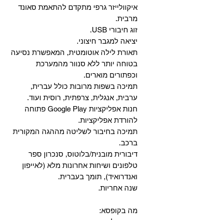
איקוולייזר גרפי מתקדם להתאמת סאונד
מרבית.
זוג חיבורי USB.
יציאה למגבר חיצוני.
תאורת לילה אוטומטית, המאפשרת נסיעה
בטוחה יותר ללא סנוור מהמערכת
וכפתורים מוארים.
תמיכה בשפות מרובות כולל עברית,
ערבית, אנגלית, צרפתית, רוסית ועוד.
‏חנות אפליקציות Google Play פתוחה
להורדת אפליקציות.
‏תמיכה בחיבור לשליטה מההגה המקורית
ברכב.
‏דיבורית מובנית/בלוטוס, ‏סנכרון ספר
טלפונים ושיחות אחרונות מלא (לאייפון
ואנדרואיד), תומך בעברית.
שנה אחריות.
מה בקופסא: