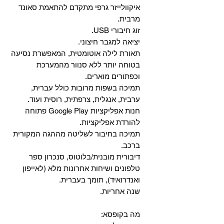
איקוולייזר גרפי מתקדם להתאמת סאונד
מרבית.
זוג חיבורי USB.
יציאה למגבר חיצוני.
תאורת לילה אוטומטית, המאפשרת נסיעה
בטוחה יותר ללא סנוור מהמערכת
וכפתורים מוארים.
תמיכה בשפות מרובות כולל עברית,
ערבית, אנגלית, צרפתית, רוסית ועוד.
‏חנות אפליקציות Google Play פתוחה
להורדת אפליקציות.
‏תמיכה בחיבור לשליטה מההגה המקורית
ברכב.
‏דיבורית מובנית/בלוטוס, ‏סנכרון ספר
טלפונים ושיחות אחרונות מלא (לאייפון
ואנדרואיד), תומך בעברית.
שנה אחריות.
מה בקופסא: