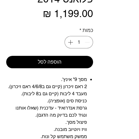
מחיר
כמות
*
הוספה לסל
מסך 9" אינץ'.
2 ראם זיכרון (קיים גם ב4/6/8 ראם זיכרון).
מעבד 4 ליבות (קיים גם ב8 ליבות).
כניסת סים (אופציה).
גרסת אנדרואיד - עדכנית (שאלו אותנו
ונגיד לכם בדיוק מה הדגם).
פיצול מסך.
וויז ויוטיוב מובנה.
ממשק משתמש קל ונוח.