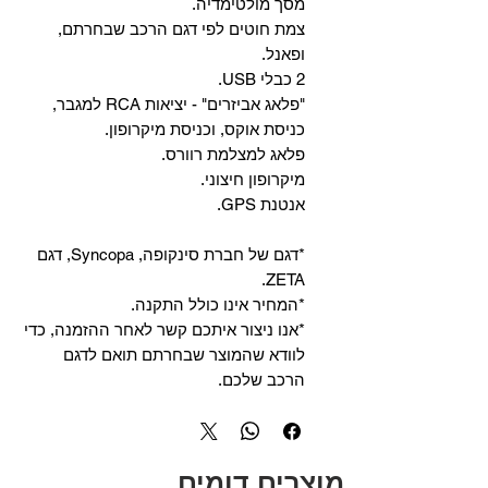
מסך מולטימדיה.
צמת חוטים לפי דגם הרכב שבחרתם,
ופאנל.
2 כבלי USB.
"פלאג אביזרים" - יציאות RCA למגבר,
כניסת אוקס, וכניסת מיקרופון.
פלאג למצלמת רוורס.
מיקרופון חיצוני.
אנטנת GPS.
*דגם של חברת סינקופה, Syncopa, דגם
ZETA.
*המחיר אינו כולל התקנה.
*אנו ניצור איתכם קשר לאחר ההזמנה, כדי
לוודא שהמוצר שבחרתם תואם לדגם
הרכב שלכם.
מוצרים דומים