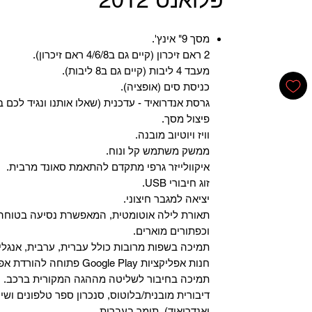
מסך 9" אינץ'.
2 ראם זיכרון (קיים גם ב4/6/8 ראם זיכרון).
מעבד 4 ליבות (קיים גם ב8 ליבות).
כניסת סים (אופציה).
גרסת אנדרואיד - עדכנית (שאלו אותנו ונגיד לכם ב
פיצול מסך.
וויז ויוטיוב מובנה.
ממשק משתמש קל ונוח.
איקוולייזר גרפי מתקדם להתאמת סאונד מרבית.
זוג חיבורי USB.
יציאה למגבר חיצוני.
תאורת לילה אוטומטית, המאפשרת נסיעה בטוחה 
וכפתורים מוארים.
תמיכה בשפות מרובות כולל עברית, ערבית, אנגלית
‏חנות אפליקציות Google Play פתוחה להורדת אפליקציות.
‏תמיכה בחיבור לשליטה מההגה המקורית ברכב.
‏דיבורית מובנית/בלוטוס, ‏סנכרון ספר טלפונים ושי
ואנדרואיד), תומך בעברית.