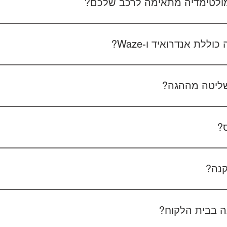
 מולטימדיה מתאימה לרכב שלכם?
 את סוג הרכב, הדגם ושנת הייצור. אם אפשר, צרפו גם תמונה של הרד
לת אנדרואיד ו-Waze?
כל הדגמים כוללים מערכת אנדרואיד עם 
הטלפון - המערכת תומכת באנדרואיד אוטו ואפל קארפליי בחיבור חוטי/אלחוטי.
ליטה מההגה?
כן, המערכות תומכות
ס?
כן, ניתן להוסיף מצלמת רוורס בעלות של 350₪ כולל התקנה, בהתאם לסוג המצלמה.
קנה?
מצלמת דרך קדמית ואחורית 400₪, בהתאם לרכב ולמוצר.
 בבית הלקוח?