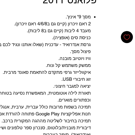
מסך 9" אינץ'.
2 ראם זיכרון (קיים גם ב4/6/8 ראם זיכרון).
מעבד 4 ליבות (קיים גם ב8 ליבות).
כניסת סים (אופציה).
גרסת אנדרואיד - עדכנית (שאלו אותנו ונגיד לכם ב
פיצול מסך.
וויז ויוטיוב מובנה.
ממשק משתמש קל ונוח.
איקוולייזר גרפי מתקדם להתאמת סאונד מרבית.
זוג חיבורי USB.
יציאה למגבר חיצוני.
תאורת לילה אוטומטית, המאפשרת נסיעה בטוחה 
וכפתורים מוארים.
תמיכה בשפות מרובות כולל עברית, ערבית, אנגלית
‏חנות אפליקציות Google Play פתוחה להורדת אפליקציות.
‏תמיכה בחיבור לשליטה מההגה המקורית ברכב.
‏דיבורית מובנית/בלוטוס, ‏סנכרון ספר טלפונים ושי
ואנדרואיד), תומך בעברית.