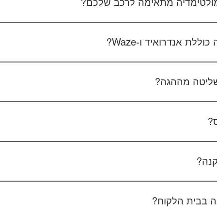
 מולטימדיה מתאימה לרכב שלכם?
 את סוג הרכב, הדגם ושנת הייצור. אם אפשר, צרפו גם תמונה של הרד
לת אנדרואיד ו-Waze?
כל הדגמים כוללים מערכת אנדרואיד עם 
הטלפון - המערכת תומכת באנדרואיד אוטו ואפל קארפליי בחיבור חוטי/אלחוטי.
ליטה מההגה?
כן, המערכות תומכות
ס?
כן, ניתן להוסיף מצלמת רוורס בעלות של 350₪ כולל התקנה, בהתאם לסוג המצלמה.
קנה?
מצלמת דרך קדמית ואחורית 400₪, בהתאם לרכב ולמוצר.
 בבית הלקוח?