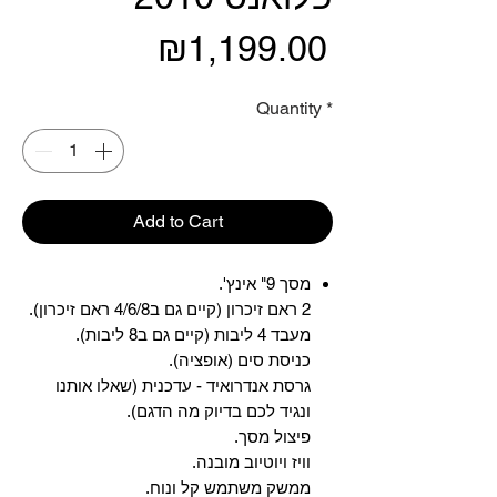
Price
₪1,199.00
Quantity
*
Add to Cart
מסך 9" אינץ'.
2 ראם זיכרון (קיים גם ב4/6/8 ראם זיכרון).
מעבד 4 ליבות (קיים גם ב8 ליבות).
כניסת סים (אופציה).
גרסת אנדרואיד - עדכנית (שאלו אותנו
ונגיד לכם בדיוק מה הדגם).
פיצול מסך.
וויז ויוטיוב מובנה.
ממשק משתמש קל ונוח.