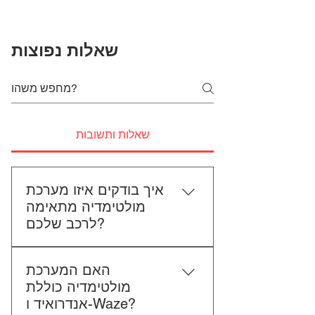
שאלות נפוצות
שאלות ותשובות
איך בודקים איזו מערכת
מולטימדיה מתאימה
לרכב שלכם?
כדי לבדוק התאמה, תשלחו לנו את
האם המערכת
סוג הרכב, הדגם ושנת הייצור. אם
מולטימדיה כוללת
אפשר, צרפו גם תמונה של הרדיו
אנדרואיד ו-Waze?
הקיים. אנחנו נבדוק יחד מה מתאים