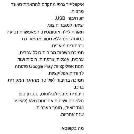
איקוולייזר גרפי מתקדם להתאמת סאונד
מרבית.
זוג חיבורי USB.
יציאה למגבר חיצוני.
תאורת לילה אוטומטית, המאפשרת נסיעה
בטוחה יותר ללא סנוור מהמערכת
וכפתורים מוארים.
תמיכה בשפות מרובות כולל עברית,
ערבית, אנגלית, צרפתית, רוסית ועוד.
‏חנות אפליקציות Google Play פתוחה
להורדת אפליקציות.
‏תמיכה בחיבור לשליטה מההגה המקורית
ברכב.
‏דיבורית מובנית/בלוטוס, ‏סנכרון ספר
טלפונים ושיחות אחרונות מלא (לאייפון
ואנדרואיד), תומך בעברית.
שנה אחריות.
מה בקופסא: