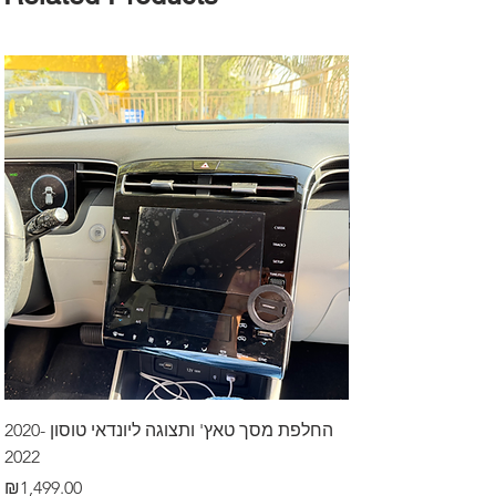
דרך לרכב בקיסריה
החלפת מסך טאץ' ותצוגה ליונדאי טוסון 2020-
2022
Price
₪499.00
Price
₪1,499.00