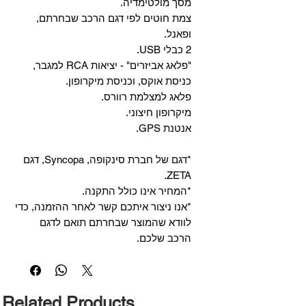
מסך מולטימדיה.
צמת חוטים לפי דגם הרכב שבחרתם,
ופאנל.
2 כבלי USB.
"פלאג אביזרים" - יציאות RCA למגבר,
כניסת אוקס, וכניסת מיקרופון.
פלאג למצלמת רוורס.
מיקרופון חיצוני.
אנטנת GPS.
*דגם של חברת סינקופה, Syncopa, דגם
ZETA.
*המחיר אינו כולל התקנה.
*אנו ניצור איתכם קשר לאחר ההזמנה, כדי
לוודא שהמוצר שבחרתם תואם לדגם
הרכב שלכם.
Related Products