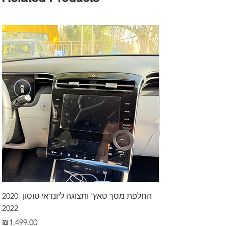
דרך לרכב בקיסריה
החלפת מסך טאץ' ותצוגה ליונדאי טוסון 2020-
2022
Price
₪499.00
Price
₪1,499.00