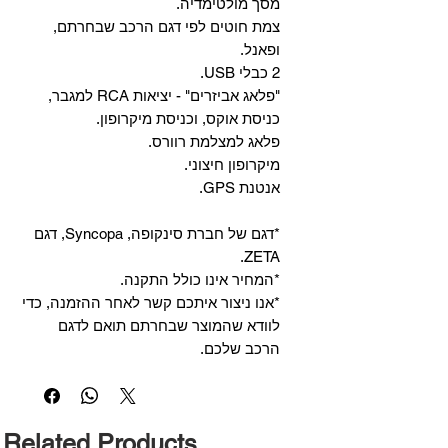
מסך מולטימדיה.
צמת חוטים לפי דגם הרכב שבחרתם,
ופאנל.
2 כבלי USB.
"פלאג אביזרים" - יציאות RCA למגבר,
כניסת אוקס, וכניסת מיקרופון.
פלאג למצלמת רוורס.
מיקרופון חיצוני.
אנטנת GPS.
*דגם של חברת סינקופה, Syncopa, דגם
ZETA.
*המחיר אינו כולל התקנה.
*אנו ניצור איתכם קשר לאחר ההזמנה, כדי
לוודא שהמוצר שבחרתם תואם לדגם
הרכב שלכם.
Related Products