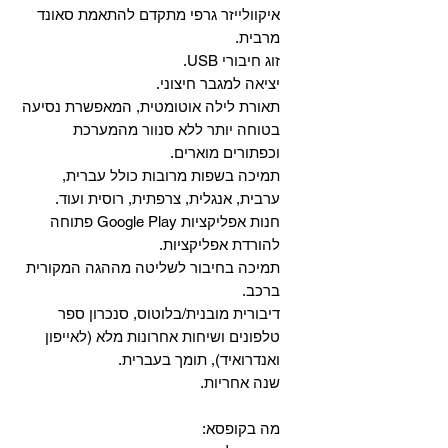
איקוולייזר גרפי מתקדם להתאמת סאונד
מרבית.
זוג חיבורי USB.
יציאה למגבר חיצוני.
תאורת לילה אוטומטית, המאפשרת נסיעה
בטוחה יותר ללא סנוור מהמערכת
וכפתורים מוארים.
תמיכה בשפות מרובות כולל עברית,
ערבית, אנגלית, צרפתית, רוסית ועוד.
‏חנות אפליקציות Google Play פתוחה
להורדת אפליקציות.
‏תמיכה בחיבור לשליטה מההגה המקורית
ברכב.
‏דיבורית מובנית/בלוטוס, ‏סנכרון ספר
טלפונים ושיחות אחרונות מלא (לאייפון
ואנדרואיד), תומך בעברית.
שנה אחריות.
מה בקופסא: