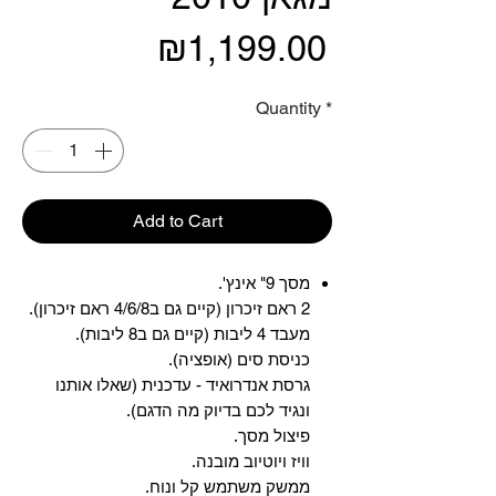
Price
₪1,199.00
Quantity
*
Add to Cart
מסך 9" אינץ'.
2 ראם זיכרון (קיים גם ב4/6/8 ראם זיכרון).
מעבד 4 ליבות (קיים גם ב8 ליבות).
כניסת סים (אופציה).
גרסת אנדרואיד - עדכנית (שאלו אותנו
ונגיד לכם בדיוק מה הדגם).
פיצול מסך.
וויז ויוטיוב מובנה.
ממשק משתמש קל ונוח.