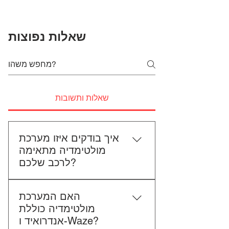
שאלות נפוצות
שאלות ותשובות
איך בודקים איזו מערכת
מולטימדיה מתאימה
לרכב שלכם?
כדי לבדוק התאמה, תשלחו לנו את
האם המערכת
סוג הרכב, הדגם ושנת הייצור. אם
מולטימדיה כוללת
אפשר, צרפו גם תמונה של הרדיו
אנדרואיד ו-Waze?
הקיים. אנחנו נבדוק יחד מה מתאים