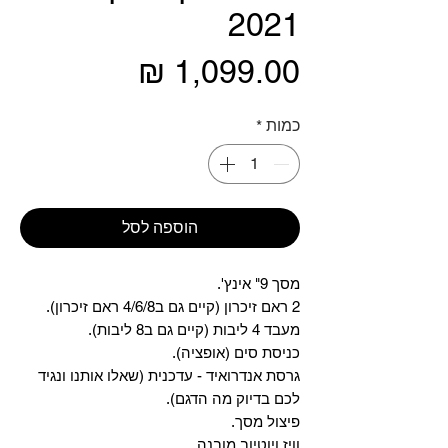
2021
מחיר
כמות
*
הוספה לסל
מסך 9" אינץ'.
2 ראם זיכרון (קיים גם ב4/6/8 ראם זיכרון).
מעבד 4 ליבות (קיים גם ב8 ליבות).
כניסת סים (אופציה).
גרסת אנדרואיד - עדכנית (שאלו אותנו ונגיד
לכם בדיוק מה הדגם).
פיצול מסך.
וויז ויוטיוב מובנה.