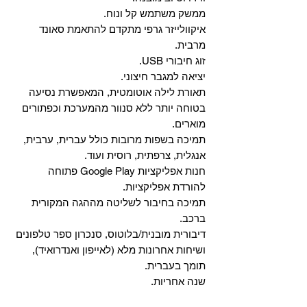
ממשק משתמש קל ונוח.
איקוולייזר גרפי מתקדם להתאמת סאונד
מרבית.
זוג חיבורי USB.
יציאה למגבר חיצוני.
תאורת לילה אוטומטית, המאפשרת נסיעה
בטוחה יותר ללא סנוור מהמערכת וכפתורים
מוארים.
תמיכה בשפות מרובות כולל עברית, ערבית,
אנגלית, צרפתית, רוסית ועוד.
‏חנות אפליקציות Google Play פתוחה
להורדת אפליקציות.
‏תמיכה בחיבור לשליטה מההגה המקורית
ברכב.
‏דיבורית מובנית/בלוטוס, ‏סנכרון ספר טלפונים
ושיחות אחרונות מלא (לאייפון ואנדרואיד),
תומך בעברית.
שנה אחריות.