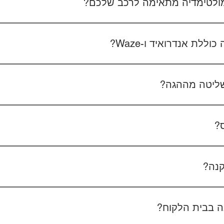
 מולטימדיה מתאימה לרכב שלכם?
 את סוג הרכב, הדגם ושנת הייצור. אם אפשר, צרפו גם תמונה של הרד
לת אנדרואיד ו-Waze?
כל הדגמים כוללים מערכת אנדרואיד עם 
הטלפון - המערכת תומכת באנדרואיד אוטו ואפל קארפליי בחיבור חוטי/אלחוטי.
ליטה מההגה?
כן, המערכות תומכות
ס?
כן, ניתן להוסיף מצלמת רוורס בעלות של 350₪ כולל התקנה, בהתאם לסוג המצלמה.
קנה?
מצלמת דרך קדמית ואחורית 400₪, בהתאם לרכב ולמוצר.
 בבית הלקוח?