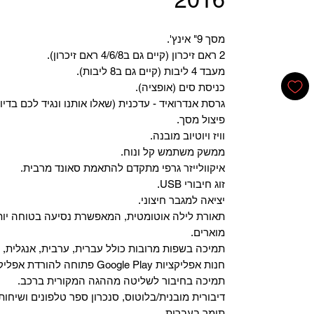
מסך 9" אינץ'.
2 ראם זיכרון (קיים גם ב4/6/8 ראם זיכרון).
מעבד 4 ליבות (קיים גם ב8 ליבות).
כניסת סים (אופציה).
גרסת אנדרואיד - עדכנית (שאלו אותנו ונגיד לכם בדיו
פיצול מסך.
וויז ויוטיוב מובנה.
ממשק משתמש קל ונוח.
איקוולייזר גרפי מתקדם להתאמת סאונד מרבית.
זוג חיבורי USB.
יציאה למגבר חיצוני.
תאורת לילה אוטומטית, המאפשרת נסיעה בטוחה יות
מוארים.
תמיכה בשפות מרובות כולל עברית, ערבית, אנגלית, צ
‏חנות אפליקציות Google Play פתוחה להורדת אפליקציות.
‏תמיכה בחיבור לשליטה מההגה המקורית ברכב.
‏דיבורית מובנית/בלוטוס, ‏סנכרון ספר טלפונים ושיחות
תומך בעברית.