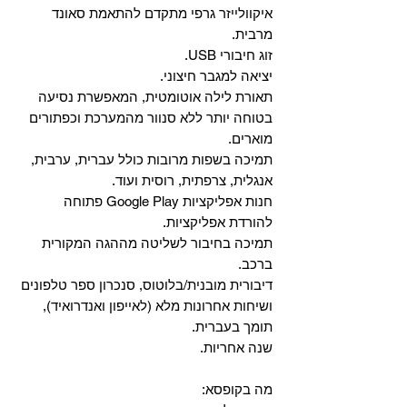
איקוולייזר גרפי מתקדם להתאמת סאונד
מרבית.
זוג חיבורי USB.
יציאה למגבר חיצוני.
תאורת לילה אוטומטית, המאפשרת נסיעה
בטוחה יותר ללא סנוור מהמערכת וכפתורים
מוארים.
תמיכה בשפות מרובות כולל עברית, ערבית,
אנגלית, צרפתית, רוסית ועוד.
‏חנות אפליקציות Google Play פתוחה
להורדת אפליקציות.
‏תמיכה בחיבור לשליטה מההגה המקורית
ברכב.
‏דיבורית מובנית/בלוטוס, ‏סנכרון ספר טלפונים
ושיחות אחרונות מלא (לאייפון ואנדרואיד),
תומך בעברית.
שנה אחריות.
מה בקופסא: