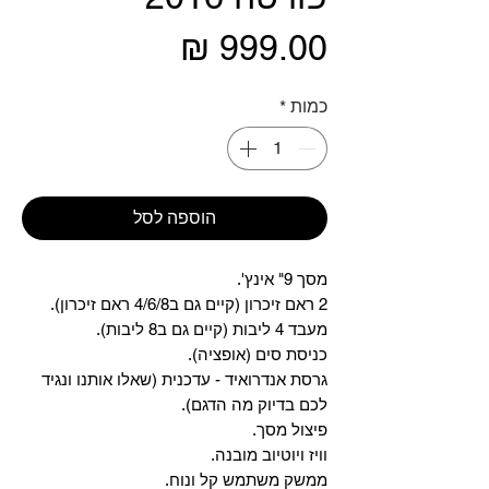
מחיר
כמות
*
הוספה לסל
מסך 9" אינץ'.
2 ראם זיכרון (קיים גם ב4/6/8 ראם זיכרון).
מעבד 4 ליבות (קיים גם ב8 ליבות).
כניסת סים (אופציה).
גרסת אנדרואיד - עדכנית (שאלו אותנו ונגיד
לכם בדיוק מה הדגם).
פיצול מסך.
וויז ויוטיוב מובנה.
ממשק משתמש קל ונוח.