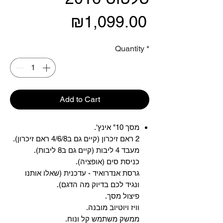
Price
₪1,099.00
Quantity
*
Add to Cart
מסך 10" אינץ'.
2 ראם זיכרון (קיים גם ב4/6/8 ראם זיכרון).
מעבד 4 ליבות (קיים גם ב8 ליבות).
כניסת סים (אופציה).
גרסת אנדרואיד - עדכנית (שאלו אותנו
ונגיד לכם בדיוק מה הדגם).
פיצול מסך.
וויז ויוטיוב מובנה.
ממשק משתמש קל ונוח.