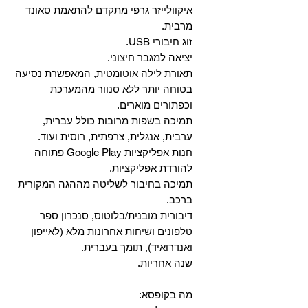
איקוולייזר גרפי מתקדם להתאמת סאונד
מרבית.
זוג חיבורי USB.
יציאה למגבר חיצוני.
תאורת לילה אוטומטית, המאפשרת נסיעה
בטוחה יותר ללא סנוור מהמערכת
וכפתורים מוארים.
תמיכה בשפות מרובות כולל עברית,
ערבית, אנגלית, צרפתית, רוסית ועוד.
‏חנות אפליקציות Google Play פתוחה
להורדת אפליקציות.
‏תמיכה בחיבור לשליטה מההגה המקורית
ברכב.
‏דיבורית מובנית/בלוטוס, ‏סנכרון ספר
טלפונים ושיחות אחרונות מלא (לאייפון
ואנדרואיד), תומך בעברית.
שנה אחריות.
מה בקופסא: