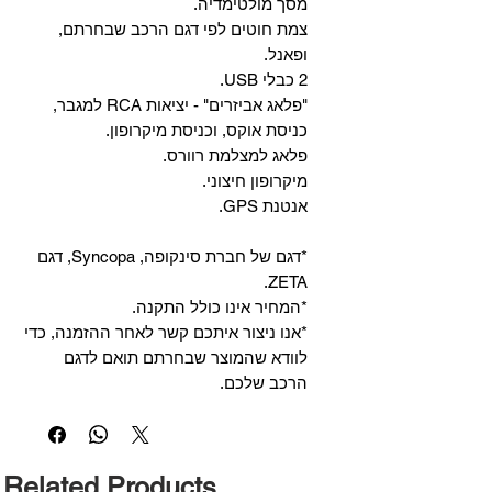
מסך מולטימדיה.
צמת חוטים לפי דגם הרכב שבחרתם,
ופאנל.
2 כבלי USB.
"פלאג אביזרים" - יציאות RCA למגבר,
כניסת אוקס, וכניסת מיקרופון.
פלאג למצלמת רוורס.
מיקרופון חיצוני.
אנטנת GPS.
*דגם של חברת סינקופה, Syncopa, דגם
ZETA.
*המחיר אינו כולל התקנה.
*אנו ניצור איתכם קשר לאחר ההזמנה, כדי
לוודא שהמוצר שבחרתם תואם לדגם
הרכב שלכם.
Related Products