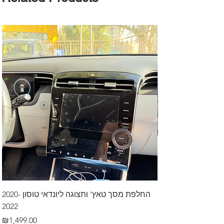
דרך לרכב בקיסריה
החלפת מסך טאץ' ותצוגה ליונדאי טוסון 2020-
2022
Price
₪499.00
Price
₪1,499.00