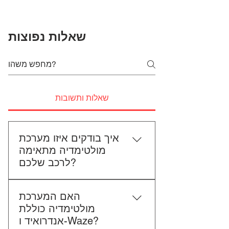
שאלות נפוצות
שאלות ותשובות
איך בודקים איזו מערכת
מולטימדיה מתאימה
לרכב שלכם?
כדי לבדוק התאמה, תשלחו לנו את
האם המערכת
סוג הרכב, הדגם ושנת הייצור. אם
מולטימדיה כוללת
אפשר, צרפו גם תמונה של הרדיו
אנדרואיד ו-Waze?
הקיים. אנחנו נבדוק יחד מה מתאים