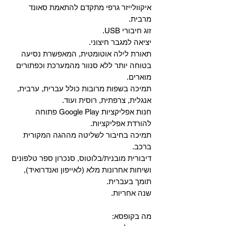
איקוולייזר גרפי מתקדם להתאמת סאונד
מרבית.
זוג חיבורי USB.
יציאה למגבר חיצוני.
תאורת לילה אוטומטית, המאפשרת נסיעה
בטוחה יותר ללא סנוור מהמערכת וכפתורים
מוארים.
תמיכה בשפות מרובות כולל עברית, ערבית,
אנגלית, צרפתית, רוסית ועוד.
‏חנות אפליקציות Google Play פתוחה
להורדת אפליקציות.
‏תמיכה בחיבור לשליטה מההגה המקורית
ברכב.
‏דיבורית מובנית/בלוטוס, ‏סנכרון ספר טלפונים
ושיחות אחרונות מלא (לאייפון ואנדרואיד),
תומך בעברית.
שנה אחריות.
מה בקופסא: