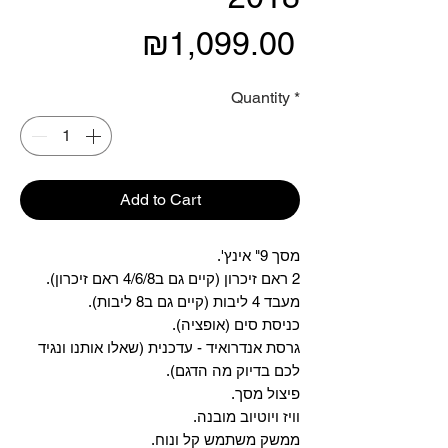
Price
₪1,099.00
Quantity
*
Add to Cart
מסך 9" אינץ'.
2 ראם זיכרון (קיים גם ב4/6/8 ראם זיכרון).
מעבד 4 ליבות (קיים גם ב8 ליבות).
כניסת סים (אופציה).
גרסת אנדרואיד - עדכנית (שאלו אותנו ונגיד
לכם בדיוק מה הדגם).
פיצול מסך.
וויז ויוטיוב מובנה.
ממשק משתמש קל ונוח.