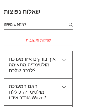
שאלות נפוצות
שאלות ותשובות
איך בודקים איזו מערכת
מולטימדיה מתאימה
לרכב שלכם?
כדי לבדוק התאמה, תשלחו לנו את
האם המערכת
סוג הרכב, הדגם ושנת הייצור. אם
מולטימדיה כוללת
אפשר, צרפו גם תמונה של הרדיו
אנדרואיד ו-Waze?
הקיים. אנחנו נבדוק יחד מה מתאים
לכם.