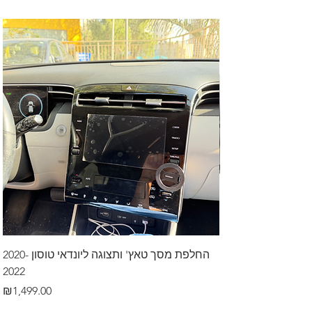
דרך לרכב בקיסריה
החלפת מסך טאץ' ותצוגה ליונדאי טוסון 2020-
2022
Price
₪499.00
Price
₪1,499.00