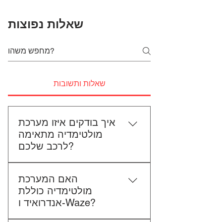
שאלות נפוצות
שאלות ותשובות
איך בודקים איזו מערכת
מולטימדיה מתאימה
לרכב שלכם?
כדי לבדוק התאמה, תשלחו לנו את
האם המערכת
סוג הרכב, הדגם ושנת הייצור. אם
מולטימדיה כוללת
אפשר, צרפו גם תמונה של הרדיו
אנדרואיד ו-Waze?
הקיים. אנחנו נבדוק יחד מה מתאים
לכם.