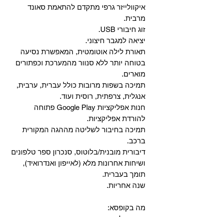
איקוולייזר גרפי מתקדם להתאמת סאונד
מרבית.
זוג חיבורי USB.
יציאה למגבר חיצוני.
תאורת לילה אוטומטית, המאפשרת נסיעה
בטוחה יותר ללא סנוור מהמערכת וכפתורים
מוארים.
תמיכה בשפות מרובות כולל עברית, ערבית,
אנגלית, צרפתית, רוסית ועוד.
‏חנות אפליקציות Google Play פתוחה
להורדת אפליקציות.
‏תמיכה בחיבור לשליטה מההגה המקורית
ברכב.
‏דיבורית מובנית/בלוטוס, ‏סנכרון ספר טלפונים
ושיחות אחרונות מלא (לאייפון ואנדרואיד),
תומך בעברית.
שנה אחריות.
מה בקופסא: