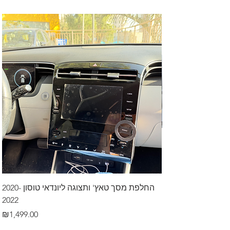
דרך לרכב בקיסריה
החלפת מסך טאץ' ותצוגה ליונדאי טוסון 2020-
2022
Price
₪499.00
Price
₪1,499.00