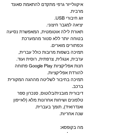
איקוולייזר גרפי מתקדם להתאמת סאונד
מרבית.
זוג חיבורי USB.
יציאה למגבר חיצוני.
תאורת לילה אוטומטית, המאפשרת נסיעה
בטוחה יותר ללא סנוור מהמערכת
וכפתורים מוארים.
תמיכה בשפות מרובות כולל עברית,
ערבית, אנגלית, צרפתית, רוסית ועוד.
‏חנות אפליקציות Google Play פתוחה
להורדת אפליקציות.
‏תמיכה בחיבור לשליטה מההגה המקורית
ברכב.
‏דיבורית מובנית/בלוטוס, ‏סנכרון ספר
טלפונים ושיחות אחרונות מלא (לאייפון
ואנדרואיד), תומך בעברית.
שנה אחריות.
מה בקופסא: