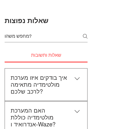
שאלות נפוצות
שאלות ותשובות
איך בודקים איזו מערכת
מולטימדיה מתאימה
לרכב שלכם?
כדי לבדוק התאמה, תשלחו לנו את
האם המערכת
סוג הרכב, הדגם ושנת הייצור. אם
מולטימדיה כוללת
אפשר, צרפו גם תמונה של הרדיו
אנדרואיד ו-Waze?
הקיים. אנחנו נבדוק יחד מה מתאים