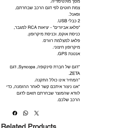
מסך מולטימדיה.
צמת חוטים לפי דגם הרכב שבחרתם,
ופאנל.
2 כבלי USB.
"פלאג אביזרים" - יציאות RCA למגבר,
כניסת אוקס, וכניסת מיקרופון.
פלאג למצלמת רוורס.
מיקרופון חיצוני.
אנטנת GPS.
*דגם של חברת סינקופה, Syncopa, דגם
ZETA.
*המחיר אינו כולל התקנה.
*אנו ניצור איתכם קשר לאחר ההזמנה, כדי
לוודא שהמוצר שבחרתם תואם לדגם
הרכב שלכם.
Related Products