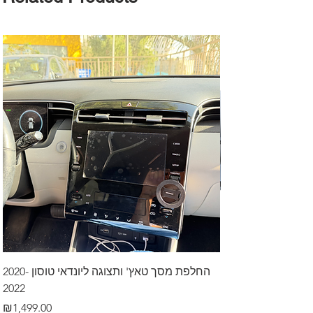
דרך לרכב בקיסריה
החלפת מסך טאץ' ותצוגה ליונדאי טוסון 2020-
2022
Price
₪499.00
Price
₪1,499.00