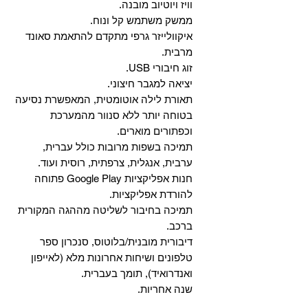
וויז ויוטיוב מובנה.
ממשק משתמש קל ונוח.
איקוולייזר גרפי מתקדם להתאמת סאונד
מרבית.
זוג חיבורי USB.
יציאה למגבר חיצוני.
תאורת לילה אוטומטית, המאפשרת נסיעה
בטוחה יותר ללא סנוור מהמערכת
וכפתורים מוארים.
תמיכה בשפות מרובות כולל עברית,
ערבית, אנגלית, צרפתית, רוסית ועוד.
‏חנות אפליקציות Google Play פתוחה
להורדת אפליקציות.
‏תמיכה בחיבור לשליטה מההגה המקורית
ברכב.
‏דיבורית מובנית/בלוטוס, ‏סנכרון ספר
טלפונים ושיחות אחרונות מלא (לאייפון
ואנדרואיד), תומך בעברית.
שנה אחריות.