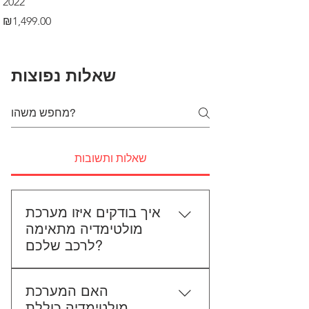
2022
Price
₪499.00
Price
₪1,499.00
שאלות נפוצות
שאלות ותשובות
איך בודקים איזו מערכת
מולטימדיה מתאימה
לרכב שלכם?
כדי לבדוק התאמה, תשלחו לנו את
האם המערכת
סוג הרכב, הדגם ושנת הייצור. אם
מולטימדיה כוללת
אפשר, צרפו גם תמונה של הרדיו