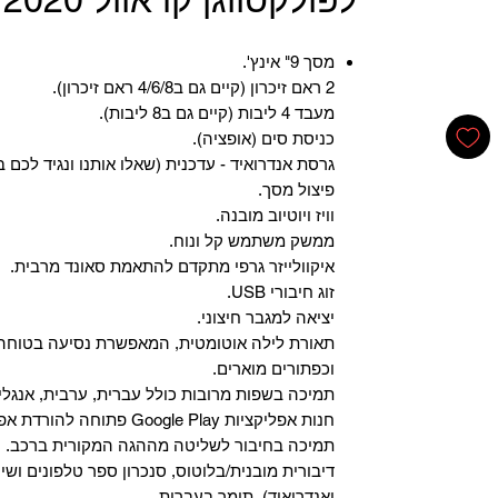
מסך 9" אינץ'.
2 ראם זיכרון (קיים גם ב4/6/8 ראם זיכרון).
מעבד 4 ליבות (קיים גם ב8 ליבות).
כניסת סים (אופציה).
גרסת אנדרואיד - עדכנית (שאלו אותנו ונגיד לכם ב
פיצול מסך.
וויז ויוטיוב מובנה.
ממשק משתמש קל ונוח.
איקוולייזר גרפי מתקדם להתאמת סאונד מרבית.
זוג חיבורי USB.
יציאה למגבר חיצוני.
תאורת לילה אוטומטית, המאפשרת נסיעה בטוחה 
וכפתורים מוארים.
תמיכה בשפות מרובות כולל עברית, ערבית, אנגלית
‏חנות אפליקציות Google Play פתוחה להורדת אפליקציות.
‏תמיכה בחיבור לשליטה מההגה המקורית ברכב.
‏דיבורית מובנית/בלוטוס, ‏סנכרון ספר טלפונים ושי
ואנדרואיד), תומך בעברית.