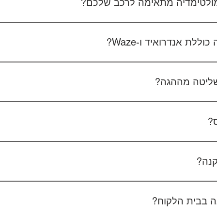
 מולטימדיה מתאימה לרכב שלכם?
 את סוג הרכב, הדגם ושנת הייצור. אם אפשר, צרפו גם תמונה של הרד
לת אנדרואיד ו-Waze?
כל הדגמים כוללים מערכת אנדרואיד עם 
הטלפון - המערכת תומכת באנדרואיד אוטו ואפל קארפליי בחיבור חוטי/אלחוטי.
ליטה מההגה?
כן, המערכות תומכות
ס?
כן, ניתן להוסיף מצלמת רוורס בעלות של 350₪ כולל התקנה, בהתאם לסוג המצלמה.
קנה?
מצלמת דרך קדמית ואחורית 400₪, בהתאם לרכב ולמוצר.
 בבית הלקוח?