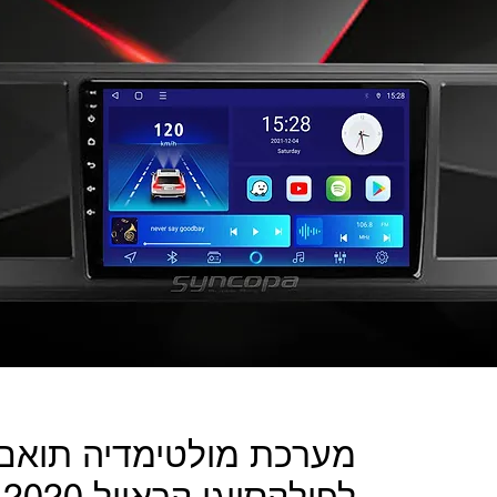
מערכת מולטימדיה תואם
לפולקסווגן קראוול 2020