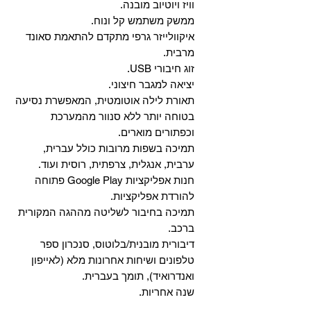
וויז ויוטיוב מובנה.
ממשק משתמש קל ונוח.
איקוולייזר גרפי מתקדם להתאמת סאונד
מרבית.
זוג חיבורי USB.
יציאה למגבר חיצוני.
תאורת לילה אוטומטית, המאפשרת נסיעה
בטוחה יותר ללא סנוור מהמערכת
וכפתורים מוארים.
תמיכה בשפות מרובות כולל עברית,
ערבית, אנגלית, צרפתית, רוסית ועוד.
‏חנות אפליקציות Google Play פתוחה
להורדת אפליקציות.
‏תמיכה בחיבור לשליטה מההגה המקורית
ברכב.
‏דיבורית מובנית/בלוטוס, ‏סנכרון ספר
טלפונים ושיחות אחרונות מלא (לאייפון
ואנדרואיד), תומך בעברית.
שנה אחריות.