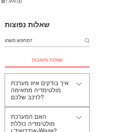
Price
₪1,499.00
שאלות נפוצות
שאלות ותשובות
איך בודקים איזו מערכת
מולטימדיה מתאימה
לרכב שלכם?
כדי לבדוק התאמה, תשלחו לנו את
האם המערכת
סוג הרכב, הדגם ושנת הייצור. אם
מולטימדיה כוללת
אפשר, צרפו גם תמונה של הרדיו
אנדרואיד ו-Waze?
הקיים. אנחנו נבדוק יחד מה מתאים