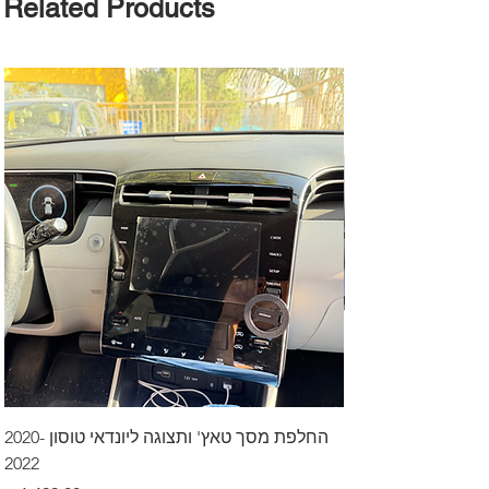
Related Products
דרך לרכב בקיסריה
החלפת מסך טאץ' ותצוגה ליונדאי טוסון 2020-
2022
Price
₪499.00