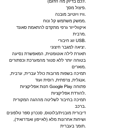
לכם בדיוק מה הדגם).
פיצול מסך.
וויז ויוטיוב מובנה.
ממשק משתמש קל ונוח.
איקוולייזר גרפי מתקדם להתאמת סאונד
מרבית.
זוג חיבורי USB.
יציאה למגבר חיצוני.
תאורת לילה אוטומטית, המאפשרת נסיעה
בטוחה יותר ללא סנוור מהמערכת וכפתורים
מוארים.
תמיכה בשפות מרובות כולל עברית, ערבית,
אנגלית, צרפתית, רוסית ועוד.
‏חנות אפליקציות Google Play פתוחה
להורדת אפליקציות.
‏תמיכה בחיבור לשליטה מההגה המקורית
ברכב.
‏דיבורית מובנית/בלוטוס, ‏סנכרון ספר טלפונים
ושיחות אחרונות מלא (לאייפון ואנדרואיד),
תומך בעברית.