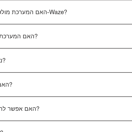
 את סוג הרכב, הדגם ושנת הייצור. אם אפשר, צרפו גם תמונה של הרד
האם המערכת מולטימדיה כוללת אנדרואיד ו-Waze?
כל הדגמים כוללים מערכת אנדרואיד עם 
הטלפון - המערכת תומכת באנדרואיד אוטו ואפל קארפליי בחיבור חוטי/אלחוטי.
האם המערכת תומכת בשליטה מההגה?
כן, המערכות תומכות
ניתן להוסיף מצלמת רוורס?
כן, ניתן להוסיף מצלמת רוורס בעלות של 350₪ כולל התקנה, בהתאם לסוג המצלמה.
האם המחיר כולל גם התקנה?
מצלמת דרך קדמית ואחורית 400₪, בהתאם לרכב ולמוצר.
האם אפשר להזמין התקנה בבית הלקוח?