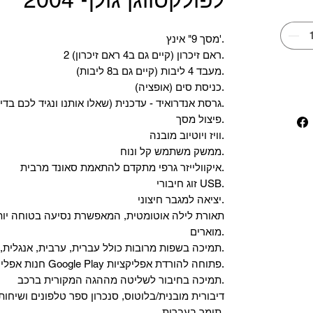
מסך 9" אינץ'.
2 ראם זיכרון (קיים גם ב4 ראם זיכרון).
מעבד 4 ליבות (קיים גם ב8 ליבות).
כניסת סים (אופציה).
גרסת אנדרואיד - עדכנית (שאלו אותנו ונגיד לכם בדיוק מה הדגם).
פיצול מסך.
וויז ויוטיוב מובנה.
ממשק משתמש קל ונוח.
איקוולייזר גרפי מתקדם להתאמת סאונד מרבית.
זוג חיבורי USB.
יציאה למגבר חיצוני.
תאורת לילה אוטומטית, המאפשרת נסיעה בטוחה יות
מוארים.
תמיכה בשפות מרובות כולל עברית, ערבית, אנגלית, צרפתית, רוסית ועוד.
‏חנות אפליקציות Google Play פתוחה להורדת אפליקציות.
‏תמיכה בחיבור לשליטה מההגה המקורית ברכב.
‏דיבורית מובנית/בלוטוס, ‏סנכרון ספר טלפונים ושיחות
תומך בעברית.