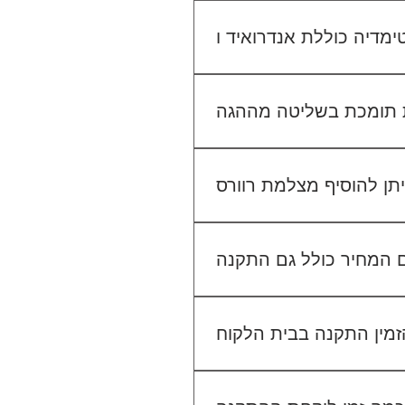
יו הקיים. אנחנו נבדוק יחד מה
מתאים לכם.
גישה ל-Waze, YouTube, Google Maps ועוד, ובנוסף ניתן להתחבר למערכת באמצעות
 בשליטה מההגה (Steering Wheel Control), אך ייתכן שיידרש מתאם ייעודי לרכב שלך. ניתן לוודא זאת בפניה
אלינו לפני ההתקנה.
לא. ההתקנה מוצעת כשירות נפרד. לדוגמה, התקנת מערכת מולטימדיה עולה 400₪, התקנת מצלמת דרך קדמית 250₪, והתקנת