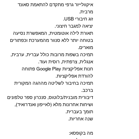
איקוולייזר גרפי מתקדם להתאמת סאונד
מרבית.
זוג חיבורי USB.
יציאה למגבר חיצוני.
תאורת לילה אוטומטית, המאפשרת נסיעה
בטוחה יותר ללא סנוור מהמערכת וכפתורים
מוארים.
תמיכה בשפות מרובות כולל עברית, ערבית,
אנגלית, צרפתית, רוסית ועוד.
‏חנות אפליקציות Google Play פתוחה
להורדת אפליקציות.
‏תמיכה בחיבור לשליטה מההגה המקורית
ברכב.
‏דיבורית מובנית/בלוטוס, ‏סנכרון ספר טלפונים
ושיחות אחרונות מלא (לאייפון ואנדרואיד),
תומך בעברית.
שנה אחריות.
מה בקופסא: