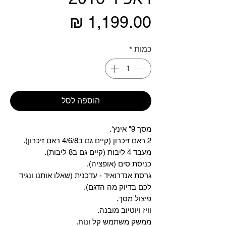
מחיר
כמות
*
הוספה לסל
מסך 9" אינץ'.
2 ראם זיכרון (קיים גם ב4/6/8 ראם זיכרון).
מעבד 4 ליבות (קיים גם ב8 ליבות).
כניסת סים (אופציה).
גרסת אנדרואיד - עדכנית (שאלו אותנו ונגיד
לכם בדיוק מה הדגם).
פיצול מסך.
וויז ויוטיוב מובנה.
ממשק משתמש קל ונוח.