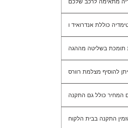
יו הקיים. אנחנו נבדוק יחד מה
מתאים לכם.
גישה ל-Waze, YouTube, Google Maps ועוד, ובנוסף ניתן להתחבר למערכת באמצעות
 בשליטה מההגה (Steering Wheel Control), אך ייתכן שיידרש מתאם ייעודי לרכב שלך. ניתן לוודא זאת בפניה
אלינו לפני ההתקנה.
לא. ההתקנה מוצעת כשירות נפרד. לדוגמה, התקנת מערכת מולטימדיה עולה 400₪, התקנת מצלמת דרך קדמית 250₪, והתקנת