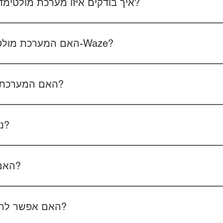
איך בודקים איזו מערכת מולטימדיה מתאימה לרכב שלכם?
 את סוג הרכב, הדגם ושנת הייצור. אם אפשר, צרפו גם תמונה של הרד
האם המערכת מולטימדיה כוללת אנדרואיד ו-Waze?
כל הדגמים כוללים מערכת אנדרואיד עם 
הטלפון - המערכת תומכת באנדרואיד אוטו ואפל קארפליי בחיבור חוטי/אלחוטי.
האם המערכת תומכת בשליטה מההגה?
כן, המערכות תומכות
ניתן להוסיף מצלמת רוורס?
כן, ניתן להוסיף מצלמת רוורס בעלות של 350₪ כולל התקנה, בהתאם לסוג המצלמה.
האם המחיר כולל גם התקנה?
מצלמת דרך קדמית ואחורית 400₪, בהתאם לרכב ולמוצר.
האם אפשר להזמין התקנה בבית הלקוח?