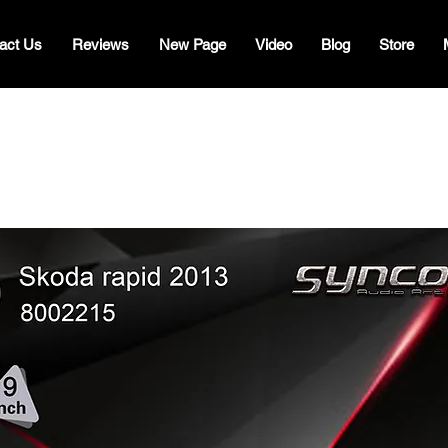
act Us
Reviews
New Page
Video
Blog
Store