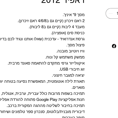
מסך 9" אינץ'.
2 ראם זיכרון (קיים גם ב4/6/8 ראם זיכרון).
מעבד 4 ליבות (קיים גם ב8 ליבות).
כניסת סים (אופציה).
גרסת אנדרואיד - עדכנית (שאלו אותנו ונגיד לכם בדיו
פיצול מסך.
וויז ויוטיוב מובנה.
ממשק משתמש קל ונוח.
איקוולייזר גרפי מתקדם להתאמת סאונד מרבית.
זוג חיבורי USB.
יציאה למגבר חיצוני.
תאורת לילה אוטומטית, המאפשרת נסיעה בטוחה יות
מוארים.
תמיכה בשפות מרובות כולל עברית, ערבית, אנגלית, צ
‏חנות אפליקציות Google Play פתוחה להורדת אפליקציות.
‏תמיכה בחיבור לשליטה מההגה המקורית ברכב.
‏דיבורית מובנית/בלוטוס, ‏סנכרון ספר טלפונים ושיחות
תומך בעברית.