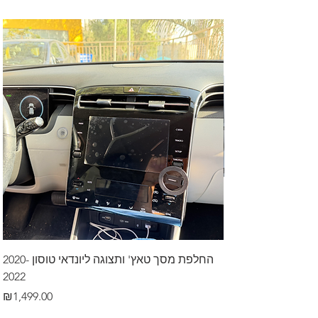
דרך לרכב בקיסריה
החלפת מסך טאץ' ותצוגה ליונדאי טוסון 2020-
2022
Price
₪499.00
Price
₪1,499.00