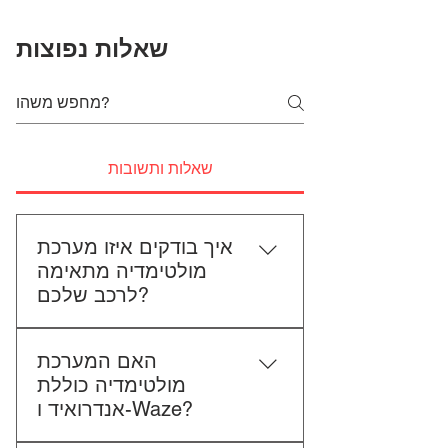
שאלות נפוצות
שאלות ותשובות
איך בודקים איזו מערכת
מולטימדיה מתאימה
לרכב שלכם?
כדי לבדוק התאמה, תשלחו לנו את
האם המערכת
סוג הרכב, הדגם ושנת הייצור. אם
מולטימדיה כוללת
אפשר, צרפו גם תמונה של הרדיו
אנדרואיד ו-Waze?
הקיים. אנחנו נבדוק יחד מה מתאים
לכם.