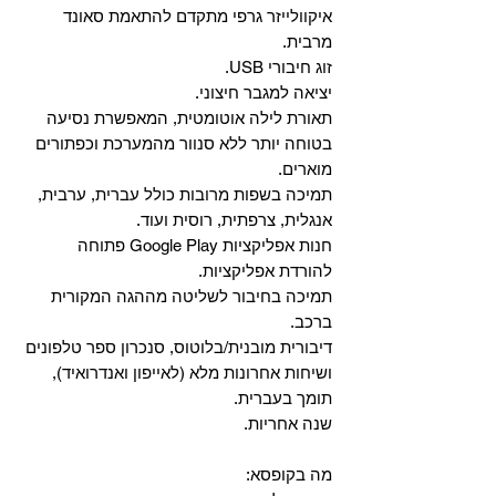
איקוולייזר גרפי מתקדם להתאמת סאונד
מרבית.
זוג חיבורי USB.
יציאה למגבר חיצוני.
תאורת לילה אוטומטית, המאפשרת נסיעה
בטוחה יותר ללא סנוור מהמערכת וכפתורים
מוארים.
תמיכה בשפות מרובות כולל עברית, ערבית,
אנגלית, צרפתית, רוסית ועוד.
‏חנות אפליקציות Google Play פתוחה
להורדת אפליקציות.
‏תמיכה בחיבור לשליטה מההגה המקורית
ברכב.
‏דיבורית מובנית/בלוטוס, ‏סנכרון ספר טלפונים
ושיחות אחרונות מלא (לאייפון ואנדרואיד),
תומך בעברית.
שנה אחריות.
מה בקופסא: