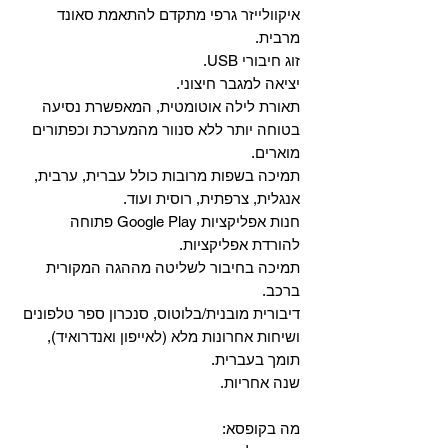
איקוולייזר גרפי מתקדם להתאמת סאונד
מרבית.
זוג חיבורי USB.
יציאה למגבר חיצוני.
תאורת לילה אוטומטית, המאפשרת נסיעה
בטוחה יותר ללא סנוור מהמערכת וכפתורים
מוארים.
תמיכה בשפות מרובות כולל עברית, ערבית,
אנגלית, צרפתית, רוסית ועוד.
‏חנות אפליקציות Google Play פתוחה
להורדת אפליקציות.
‏תמיכה בחיבור לשליטה מההגה המקורית
ברכב.
‏דיבורית מובנית/בלוטוס, ‏סנכרון ספר טלפונים
ושיחות אחרונות מלא (לאייפון ואנדרואיד),
תומך בעברית.
שנה אחריות.
מה בקופסא: