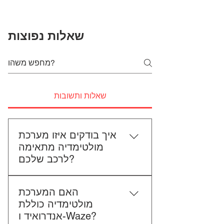
שאלות נפוצות
שאלות ותשובות
איך בודקים איזו מערכת
מולטימדיה מתאימה
לרכב שלכם?
כדי לבדוק התאמה, תשלחו לנו את
האם המערכת
סוג הרכב, הדגם ושנת הייצור. אם
מולטימדיה כוללת
אפשר, צרפו גם תמונה של הרדיו
אנדרואיד ו-Waze?
הקיים. אנחנו נבדוק יחד מה מתאים