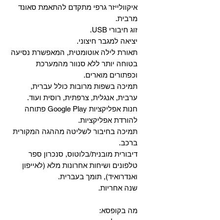
איקוולייזר גרפי מתקדם להתאמת סאונד
מרבית.
זוג חיבורי USB.
יציאה למגבר חיצוני.
תאורת לילה אוטומטית, המאפשרת נסיעה
בטוחה יותר ללא סנוור מהמערכת
וכפתורים מוארים.
תמיכה בשפות מרובות כולל עברית,
ערבית, אנגלית, צרפתית, רוסית ועוד.
‏חנות אפליקציות Google Play פתוחה
להורדת אפליקציות.
‏תמיכה בחיבור לשליטה מההגה המקורית
ברכב.
‏דיבורית מובנית/בלוטוס, ‏סנכרון ספר
טלפונים ושיחות אחרונות מלא (לאייפון
ואנדרואיד), תומך בעברית.
שנה אחריות.
מה בקופסא: