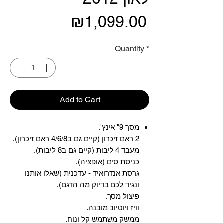
Price
₪1,099.00
Quantity
*
Add to Cart
מסך 9" אינץ'.
2 ראם זיכרון (קיים גם ב4/6/8 ראם זיכרון).
מעבד 4 ליבות (קיים גם ב8 ליבות).
כניסת סים (אופציה).
גרסת אנדרואיד - עדכנית (שאלו אותנו
ונגיד לכם בדיוק מה הדגם).
פיצול מסך.
וויז ויוטיוב מובנה.
ממשק משתמש קל ונוח.