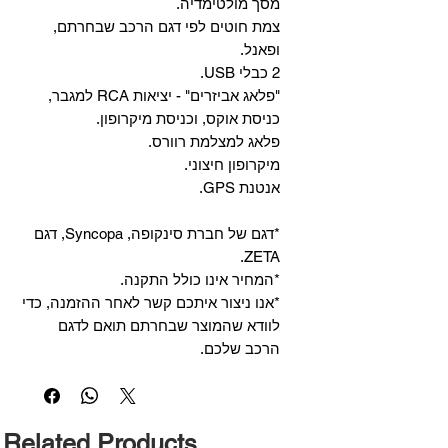
מסך מולטימדיה.
צמת חוטים לפי דגם הרכב שבחרתם,
ופאנל.
2 כבלי USB.
"פלאג אביזרים" - יציאות RCA למגבר,
כניסת אוקס, וכניסת מיקרופון.
פלאג למצלמת רוורס.
מיקרופון חיצוני.
אנטנת GPS.
*דגם של חברת סינקופה, Syncopa, דגם
ZETA.
*המחיר אינו כולל התקנה.
*אנו ניצור איתכם קשר לאחר ההזמנה, כדי
לוודא שהמוצר שבחרתם תואם לדגם
הרכב שלכם.
Related Products