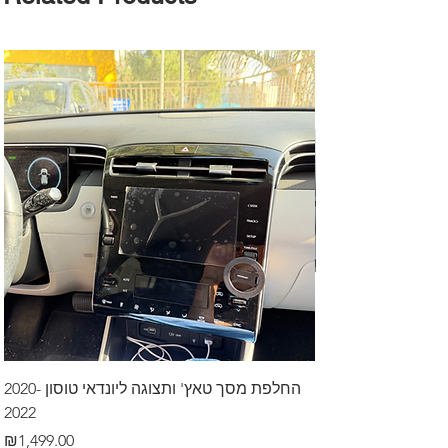
דרך לרכב בקיסריה
החלפת מסך טאץ' ותצוגה ליונדאי טוסון 2020-
2022
Price
₪499.00
Price
₪1,499.00