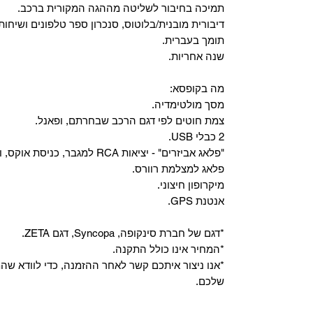
‏תמיכה בחיבור לשליטה מההגה המקורית ברכב.
‏דיבורית מובנית/בלוטוס, ‏סנכרון ספר טלפונים ושיחות
תומך בעברית.
שנה אחריות.
מה בקופסא:
מסך מולטימדיה.
צמת חוטים לפי דגם הרכב שבחרתם, ופאנל.
2 כבלי USB.
"פלאג אביזרים" - יציאות RCA למגבר, כניסת אוקס, וכניסת מיקרופון.
פלאג למצלמת רוורס.
מיקרופון חיצוני.
אנטנת GPS.
*דגם של חברת סינקופה, Syncopa, דגם ZETA.
*המחיר אינו כולל התקנה.
*אנו ניצור איתכם קשר לאחר ההזמנה, כדי לוודא ש
שלכם.