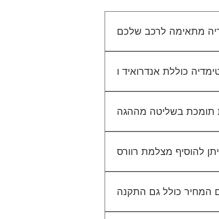
יו הקיים. אנחנו נבדוק יחד מה
מתאים לכם.
גישה ל-Waze, YouTube, Google Maps ועוד, ובנוסף ניתן להתחבר למערכת באמצעות
 בשליטה מההגה (Steering Wheel Control), אך ייתכן שיידרש מתאם ייעודי לרכב שלך. ניתן לוודא זאת בפניה
אלינו לפני ההתקנה.
לא. ההתקנה מוצעת כשירות נפרד. לדוגמה, התקנת מערכת מולטימדיה עולה 400₪, התקנת מצלמת דרך קדמית 250₪, והתקנת