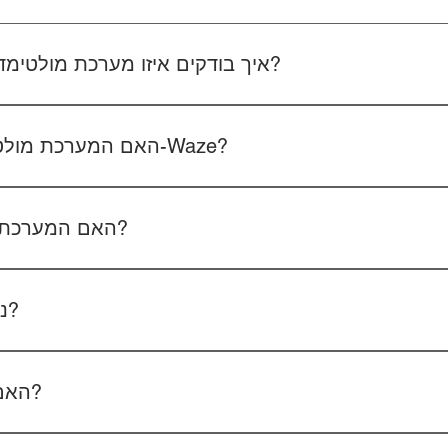
איך בודקים איזו מערכת מולטימדיה מתאימה לרכב שלכם?
 את סוג הרכב, הדגם ושנת הייצור. אם אפשר, צרפו גם תמונה של הרד
האם המערכת מולטימדיה כוללת אנדרואיד ו-Waze?
כל הדגמים כוללים מערכת אנדרואיד עם 
הטלפון - המערכת תומכת באנדרואיד אוטו ואפל קארפליי בחיבור חוטי/אלחוטי.
האם המערכת תומכת בשליטה מההגה?
כן, המערכות תומכות
ניתן להוסיף מצלמת רוורס?
כן, ניתן להוסיף מצלמת רוורס בעלות של 350₪ כולל התקנה, בהתאם לסוג המצלמה.
האם המחיר כולל גם התקנה?