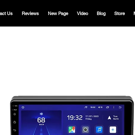
act Us
Reviews
New Page
Video
Blog
Store