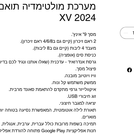
מערכת מולטימדיה תואם 
XV 2024
מסך 9" אינץ'.
2 ראם זיכרון (קיים גם ב4/6/8 ראם זיכרון).
מעבד 4 ליבות (קיים גם ב8 ליבות).
כניסת סים (אופציה).
גרסת אנדרואיד - עדכנית (שאלו אותנו ונגיד לכם בדיו
פיצול מסך.
וויז ויוטיוב מובנה.
ממשק משתמש קל ונוח.
איקוולייזר גרפי מתקדם להתאמת סאונד מרבית.
זוג חיבורי USB.
יציאה למגבר חיצוני.
תאורת לילה אוטומטית, המאפשרת נסיעה בטוחה יות
מוארים.
תמיכה בשפות מרובות כולל עברית, ערבית, אנגלית, צ
‏חנות אפליקציות Google Play פתוחה להורדת אפליקציות.