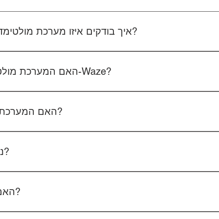
איך בודקים איזו מערכת מולטימדיה מתאימה לרכב שלכם?
 את סוג הרכב, הדגם ושנת הייצור. אם אפשר, צרפו גם תמונה של הרד
האם המערכת מולטימדיה כוללת אנדרואיד ו-Waze?
כל הדגמים כוללים מערכת אנדרואיד עם 
הטלפון - המערכת תומכת באנדרואיד אוטו ואפל קארפליי בחיבור חוטי/אלחוטי.
האם המערכת תומכת בשליטה מההגה?
כן, המערכות תומכות
ניתן להוסיף מצלמת רוורס?
כן, ניתן להוסיף מצלמת רוורס בעלות של 350₪ כולל התקנה, בהתאם לסוג המצלמה.
האם המחיר כולל גם התקנה?