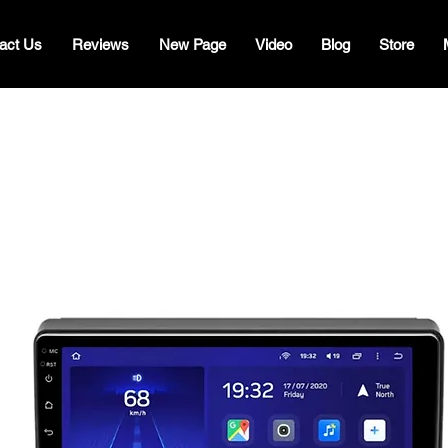
act Us
Reviews
New Page
Video
Blog
Store