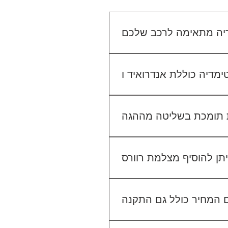
יו הקיים. אנחנו נבדוק יחד מה
מתאים לכם.
גישה ל-Waze, YouTube, Google Maps ועוד, ובנוסף ניתן להתחבר למערכת באמצעות
 בשליטה מההגה (Steering Wheel Control), אך ייתכן שיידרש מתאם ייעודי לרכב שלך. ניתן לוודא זאת בפניה
אלינו לפני ההתקנה.
לא. ההתקנה מוצעת כשירות נפרד. לדוגמה, התקנת מערכת מולטימדיה עולה 400₪, התקנת מצלמת דרך קדמית 250₪, והתקנת