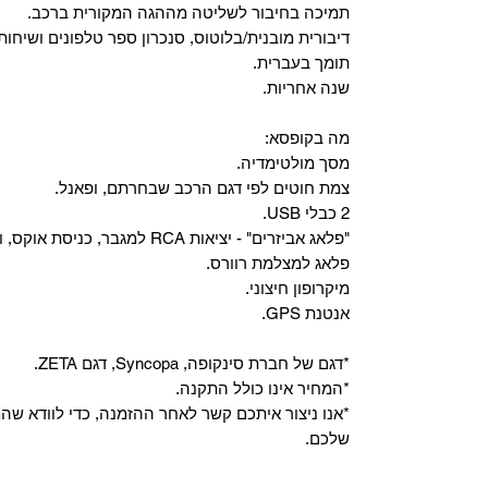
‏תמיכה בחיבור לשליטה מההגה המקורית ברכב.
‏דיבורית מובנית/בלוטוס, ‏סנכרון ספר טלפונים ושיחות
תומך בעברית.
שנה אחריות.
מה בקופסא:
מסך מולטימדיה.
צמת חוטים לפי דגם הרכב שבחרתם, ופאנל.
2 כבלי USB.
"פלאג אביזרים" - יציאות RCA למגבר, כניסת אוקס, וכניסת מיקרופון.
פלאג למצלמת רוורס.
מיקרופון חיצוני.
אנטנת GPS.
*דגם של חברת סינקופה, Syncopa, דגם ZETA.
*המחיר אינו כולל התקנה.
*אנו ניצור איתכם קשר לאחר ההזמנה, כדי לוודא ש
שלכם.