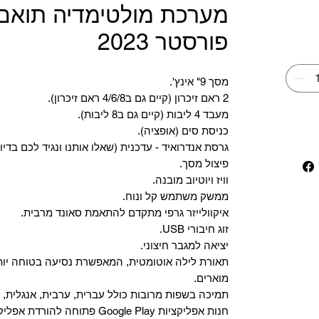
מערכת מולטימדיה תואם 
פורסטר 2023
מסך 9" אינץ'.
2 ראם זיכרון (קיים גם ב4/6/8 ראם זיכרון).
מעבד 4 ליבות (קיים גם ב8 ליבות).
כניסת סים (אופציה).
גרסת אנדרואיד - עדכנית (שאלו אותנו ונגיד לכם בדיו
פיצול מסך.
וויז ויוטיוב מובנה.
ממשק משתמש קל ונוח.
איקוולייזר גרפי מתקדם להתאמת סאונד מרבית.
זוג חיבורי USB.
יציאה למגבר חיצוני.
תאורת לילה אוטומטית, המאפשרת נסיעה בטוחה יות
מוארים.
תמיכה בשפות מרובות כולל עברית, ערבית, אנגלית, צ
‏חנות אפליקציות Google Play פתוחה להורדת אפליקציות.