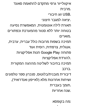
איקוולייזר גרפי מתקדם להתאמת סאונד
מרבית.
זוג חיבורי USB.
יציאה למגבר חיצוני.
תאורת לילה אוטומטית, המאפשרת נסיעה
בטוחה יותר ללא סנוור מהמערכת וכפתורים
מוארים.
תמיכה בשפות מרובות כולל עברית, ערבית,
אנגלית, צרפתית, רוסית ועוד.
‏חנות אפליקציות Google Play פתוחה
להורדת אפליקציות.
‏תמיכה בחיבור לשליטה מההגה המקורית
ברכב.
‏דיבורית מובנית/בלוטוס, ‏סנכרון ספר טלפונים
ושיחות אחרונות מלא (לאייפון ואנדרואיד),
תומך בעברית.
שנה אחריות.
מה בקופסא: