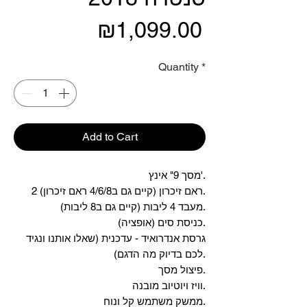
Price
₪1,099.00
Quantity
*
Add to Cart
מסך 9" אינץ'.
2 ראם זיכרון (קיים גם ב4/6/8 ראם זיכרון).
מעבד 4 ליבות (קיים גם ב8 ליבות).
כניסת סים (אופציה).
גרסת אנדרואיד - עדכנית (שאלו אותנו ונגיד
לכם בדיוק מה הדגם).
פיצול מסך.
וויז ויוטיוב מובנה.
ממשק משתמש קל ונוח.