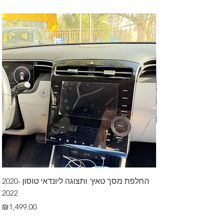
דרך לרכב בקיסריה
החלפת מסך טאץ' ותצוגה ליונדאי טוסון 2020-
2022
Price
₪499.00
Price
₪1,499.00