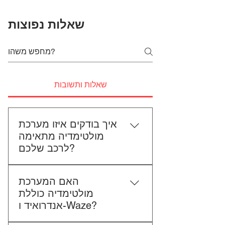
שאלות נפוצות
שאלות ותשובות
איך בודקים איזו מערכת
מולטימדיה מתאימה
לרכב שלכם?
כדי לבדוק התאמה, תשלחו לנו את
האם המערכת
סוג הרכב, הדגם ושנת הייצור. אם
מולטימדיה כוללת
אפשר, צרפו גם תמונה של הרדיו
אנדרואיד ו-Waze?
הקיים. אנחנו נבדוק יחד מה מתאים
לכם.