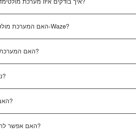
איך בודקים איזו מערכת מולטימדיה מתאימה לרכב שלכם?
 את סוג הרכב, הדגם ושנת הייצור. אם אפשר, צרפו גם תמונה של הרד
האם המערכת מולטימדיה כוללת אנדרואיד ו-Waze?
כל הדגמים כוללים מערכת אנדרואיד עם 
הטלפון - המערכת תומכת באנדרואיד אוטו ואפל קארפליי בחיבור חוטי/אלחוטי.
האם המערכת תומכת בשליטה מההגה?
כן, המערכות תומכות
ניתן להוסיף מצלמת רוורס?
כן, ניתן להוסיף מצלמת רוורס בעלות של 350₪ כולל התקנה, בהתאם לסוג המצלמה.
האם המחיר כולל גם התקנה?
מצלמת דרך קדמית ואחורית 400₪, בהתאם לרכב ולמוצר.
האם אפשר להזמין התקנה בבית הלקוח?