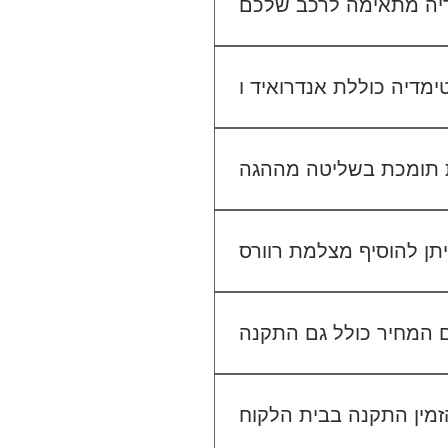
יו הקיים. אנחנו נבדוק יחד מה
מתאים לכם.
גישה ל-Waze, YouTube, Google Maps ועוד, ובנוסף ניתן להתחבר למערכת באמצעות
 בשליטה מההגה (Steering Wheel Control), אך ייתכן שיידרש מתאם ייעודי לרכב שלך. ניתן לוודא זאת בפניה
אלינו לפני ההתקנה.
לא. ההתקנה מוצעת כשירות נפרד. לדוגמה, התקנת מערכת מולטימדיה עולה 400₪, התקנת מצלמת דרך קדמית 250₪, והתקנת