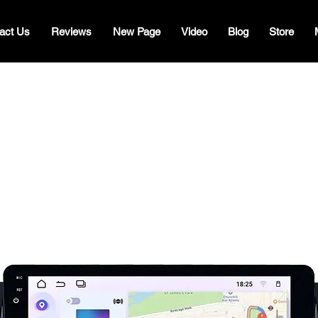
act Us
Reviews
New Page
Video
Blog
Store