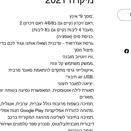
מסך 9" אינץ'.
2 ראם זיכרון (קיים גם ב4/6/8 ראם זיכרון).
מעבד 4 ליבות (קיים גם ב8 ליבות).
כניסת סים (אופציה).
גרסת אנדרואיד - עדכנית (שאלו אותנו ונגיד לכם בדיוק מה הדגם).
פיצול מסך.
וויז ויוטיוב מובנה.
ממשק משתמש קל ונוח.
איקוולייזר גרפי מתקדם להתאמת סאונד מרבית.
זוג חיבורי USB.
יציאה למגבר חיצוני.
תאורת לילה אוטומטית, המאפשרת נסיעה בטוחה יות
מוארים.
תמיכה בשפות מרובות כולל עברית, ערבית, אנגלית, צרפתית, רוסית ועוד.
‏חנות אפליקציות Google Play פתוחה להורדת אפליקציות.
‏תמיכה בחיבור לשליטה מההגה המקורית ברכב.
‏דיבורית מובנית/בלוטוס, ‏סנכרון ספר טלפונים ושיחות
תומך בעברית.