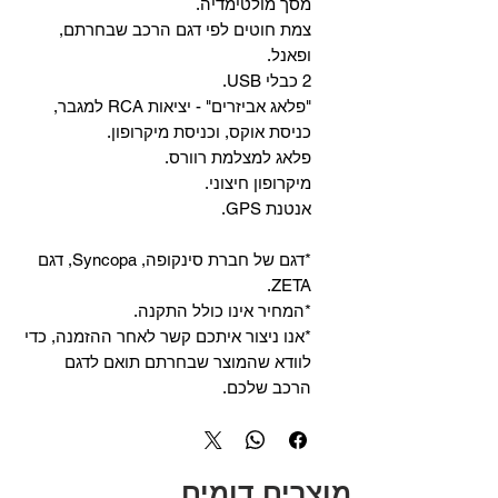
מסך מולטימדיה.
צמת חוטים לפי דגם הרכב שבחרתם,
ופאנל.
2 כבלי USB.
"פלאג אביזרים" - יציאות RCA למגבר,
כניסת אוקס, וכניסת מיקרופון.
פלאג למצלמת רוורס.
מיקרופון חיצוני.
אנטנת GPS.
*דגם של חברת סינקופה, Syncopa, דגם
ZETA.
*המחיר אינו כולל התקנה.
*אנו ניצור איתכם קשר לאחר ההזמנה, כדי
לוודא שהמוצר שבחרתם תואם לדגם
הרכב שלכם.
מוצרים דומים