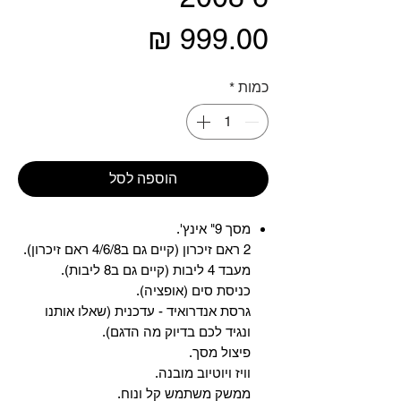
מחיר
כמות
*
הוספה לסל
מסך 9" אינץ'.
2 ראם זיכרון (קיים גם ב4/6/8 ראם זיכרון).
מעבד 4 ליבות (קיים גם ב8 ליבות).
כניסת סים (אופציה).
גרסת אנדרואיד - עדכנית (שאלו אותנו
ונגיד לכם בדיוק מה הדגם).
פיצול מסך.
וויז ויוטיוב מובנה.
ממשק משתמש קל ונוח.