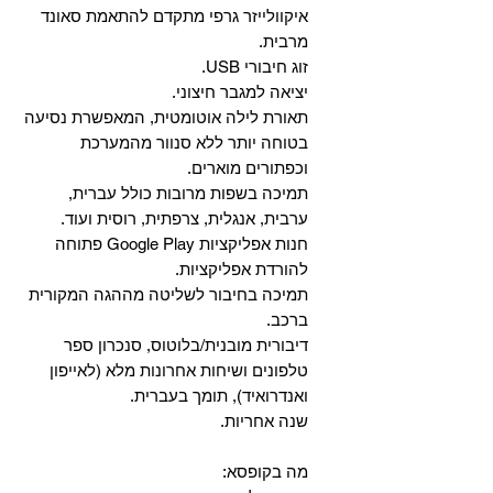
איקוולייזר גרפי מתקדם להתאמת סאונד
מרבית.
זוג חיבורי USB.
יציאה למגבר חיצוני.
תאורת לילה אוטומטית, המאפשרת נסיעה
בטוחה יותר ללא סנוור מהמערכת
וכפתורים מוארים.
תמיכה בשפות מרובות כולל עברית,
ערבית, אנגלית, צרפתית, רוסית ועוד.
‏חנות אפליקציות Google Play פתוחה
להורדת אפליקציות.
‏תמיכה בחיבור לשליטה מההגה המקורית
ברכב.
‏דיבורית מובנית/בלוטוס, ‏סנכרון ספר
טלפונים ושיחות אחרונות מלא (לאייפון
ואנדרואיד), תומך בעברית.
שנה אחריות.
מה בקופסא: